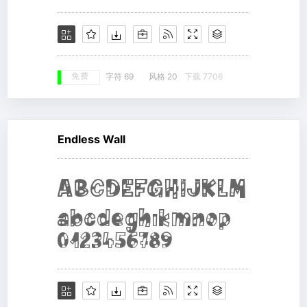
免费
字符 69
风格 20
下载 7706
Endless Wall