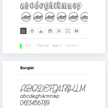
免费
字符 184
风格 17
下载 9810
Burglar