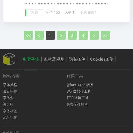
免费
字符 135
风格 11
下载 9587
<<
<
1
2
3
4
>
>>
免费字体
|
条款及规则
|
隐私条例
|
Cookies条例
|
网站内容
转换工具
版权通知
字体风格
@font-face 转换
最新字体
Woff2 转换工具
字体包
TTF 转换工具
设计师
免费字体转换
字体标签
流行字体
电邮订阅