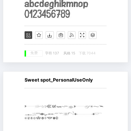
免费
字符 137
风格 15
下载 7044
Sweet spot_PersonalUseOnly