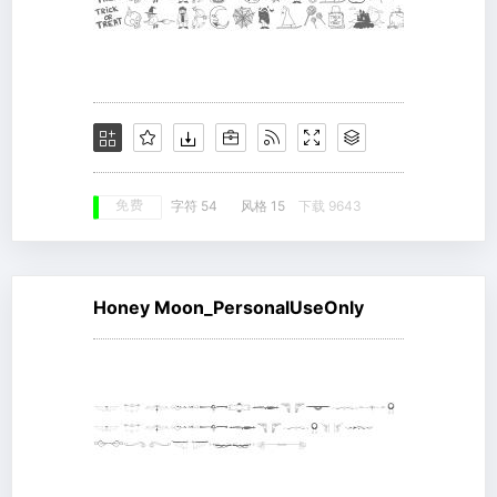
免费
字符 54
风格 15
下载 9643
Honey Moon_PersonalUseOnly