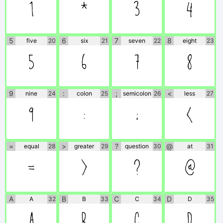
1
2
3
4
5
6
7
8
five
20
six
21
seven
22
eight
23
5
6
7
8
9
:
;
<
nine
24
colon
25
semicolon
26
less
27
9
:
;
<
=
>
?
@
equal
28
greater
29
question
30
at
31
=
>
?
@
A
B
C
D
A
32
B
33
C
34
D
35