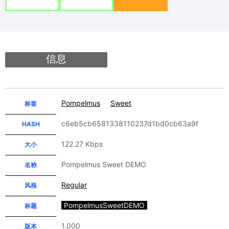
信息
Pompelmus
Sweet
标签
c6eb5cb6581338110237d1bd0cb63a9f
HASH
122.27 Kbps
大小
Pompelmus Sweet DEMO
名称
Regular
风格
PompelmusSweetDEMO
标题
1.000
版本