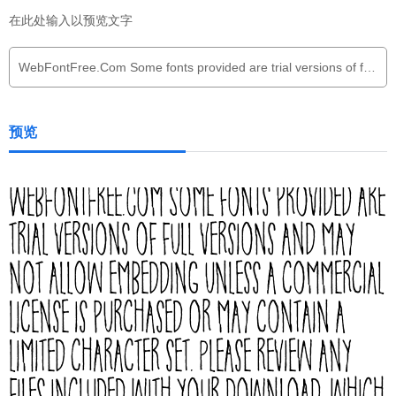
在此处输入以预览文字
预览
WebFontFree.Com Some fonts provided are
trial versions of full versions and may
not allow embedding unless a commercial
license is purchased or may contain a
limited character set. Please review any