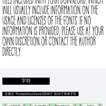
files included with your download, which
will usually include information on the
usage and licenses of the fonts. If no
information is provided, please use at your
own discretion or contact the author
directly.
字符
仅显示 "PompelmusSweetDEMO" 前50个简单字符
!
"
#
$
uni0021
0
quotedbl
1
numbersign
2
dollar
3