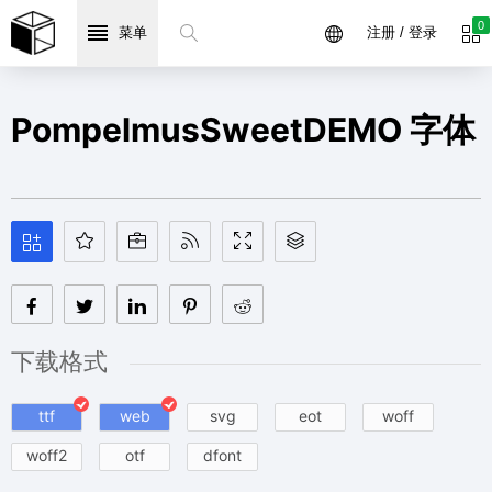
0
菜单
注册 / 登录
PompelmusSweetDEMO 字体
下载格式
ttf
web
svg
eot
woff
woff2
otf
dfont