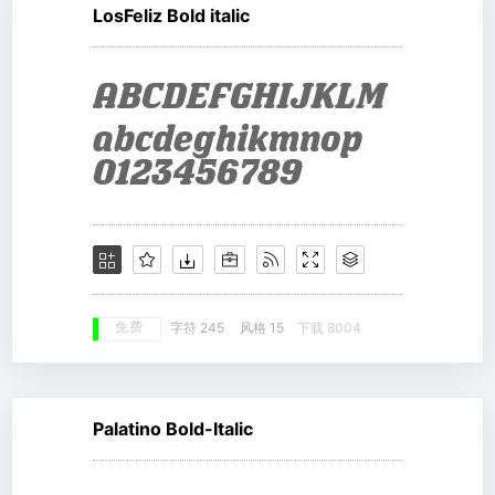
LosFeliz Bold italic
免费
字符 245
风格 15
下载 8004
Palatino Bold-Italic