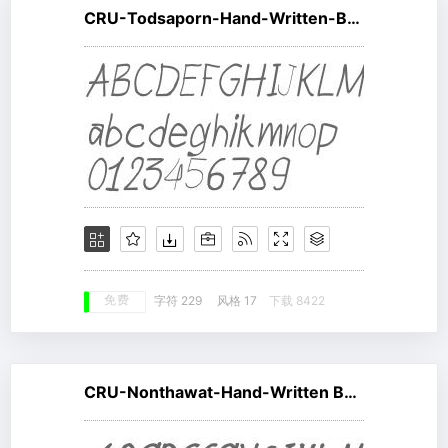
CRU-Todsaporn-Hand-Written-Bold-Italic
免费
字符 229
风格 17
下载 8422
CRU-Nonthawat-Hand-Written Bold-Italic