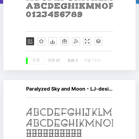
免费
字符 87
风格 5
下载 7331
Paralyzed Sky and Moon - LJ-design Studios Grunge