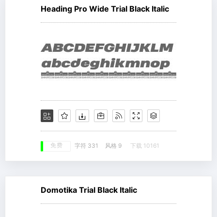
Heading Pro Wide Trial Black Italic
免费
字符 331
风格 9
下载 10161
Domotika Trial Black Italic