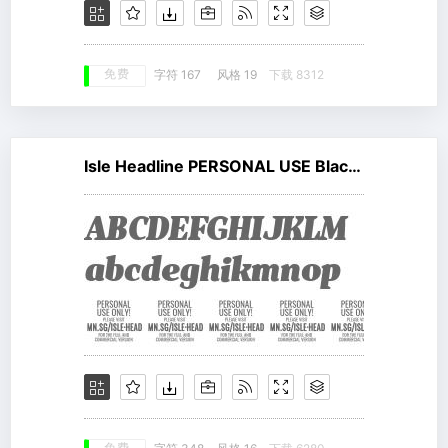
免费
字符 167
风格 19
下载 8312
Isle Headline PERSONAL USE Black Italic