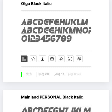
Olga Black Italic
免费
字符 68
风格 14
下载 6097
Mainland PERSONAL Black Italic