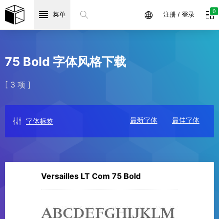
0
菜单
注册 / 登录
75 Bold 字体风格下载
[ 3 项 ]
最新字体
最佳字体
字体标签
Versailles LT Com 75 Bold