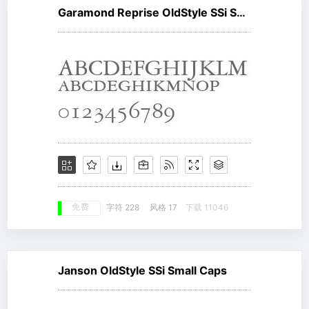
Garamond Reprise OldStyle SSi Small Caps
免费
字符 228
风格 17
下载 11046
Janson OldStyle SSi Small Caps