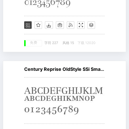
免费
字符 227
风格 15
下载 12020
Century Reprise OldStyle SSi Small Caps