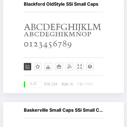
Blackford OldStyle SSi Small Caps
免费
字符 228
风格 16
下载 11587
Baskerville Small Caps SSi Small Caps