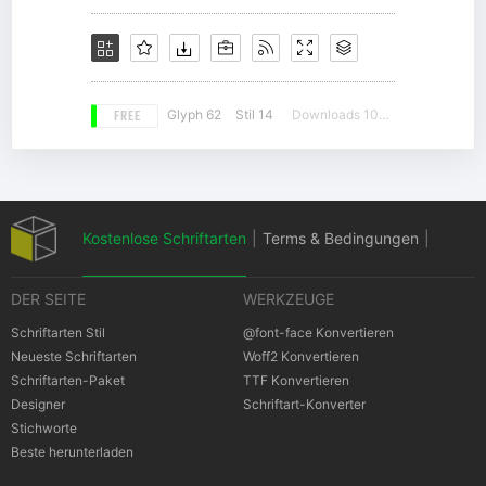
FREE
Glyph 62
Stil 14
Downloads 10836
Kostenlose Schriftarten
|
Terms & Bedingungen
|
DER SEITE
WERKZEUGE
Datenschutz-Bestimmungen
|
Schriftarten Stil
@font-face Konvertieren
Neueste Schriftarten
Woff2 Konvertieren
Schriftarten-Paket
TTF Konvertieren
Cookies Bestimmungen
|
Urheberrechte
Designer
Schriftart-Konverter
Stichworte
Beste herunterladen