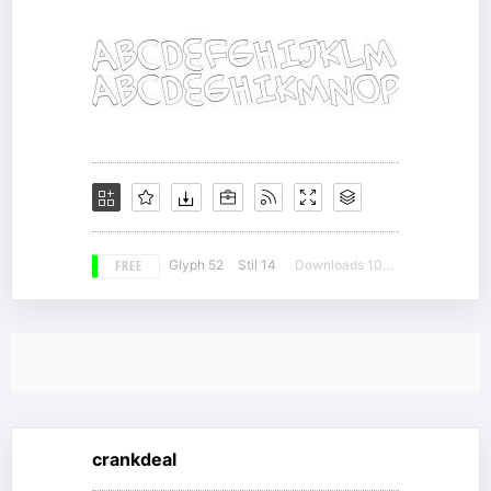
FREE
Glyph 52
Stil 14
Downloads 10120
crankdeal