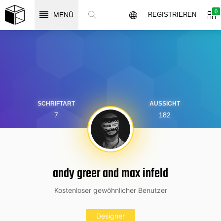
0
MENÜ
REGISTRIEREN
SCHRIFTART
AUSSICHT
7
182
andy greer and max infeld
Kostenloser gewöhnlicher Benutzer
Designer