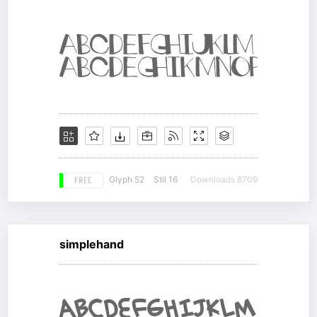
FREE
Glyph 52
Stil 16
Downloads 8709
simplehand