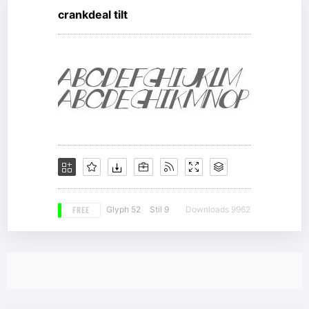
crankdeal tilt
FREE
Glyph 52
Stil 9
Downloads 9962