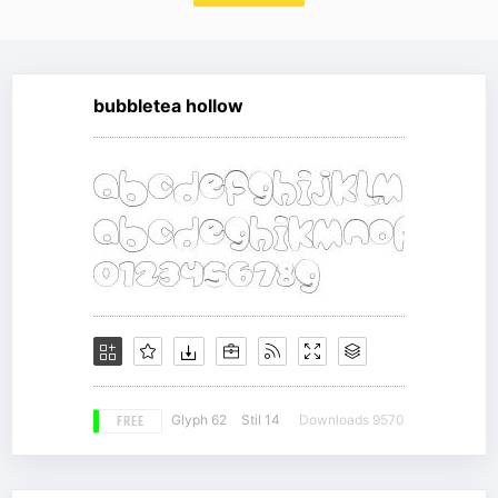
bubbletea hollow
FREE
Glyph 62
Stil 14
Downloads 9570