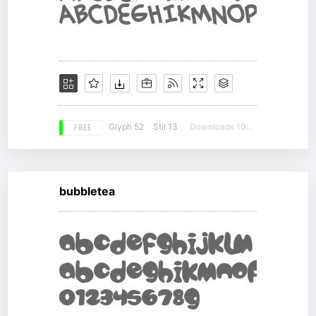
FREE
Glyph 52
Stil 13
Downloads 10503
bubbletea