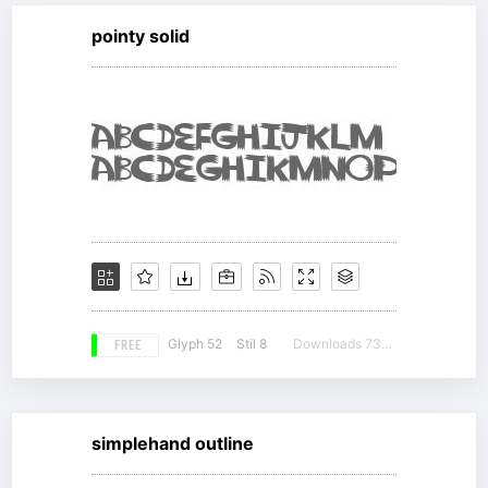
pointy solid
FREE
Glyph 52
Stil 8
Downloads 7337
simplehand outline