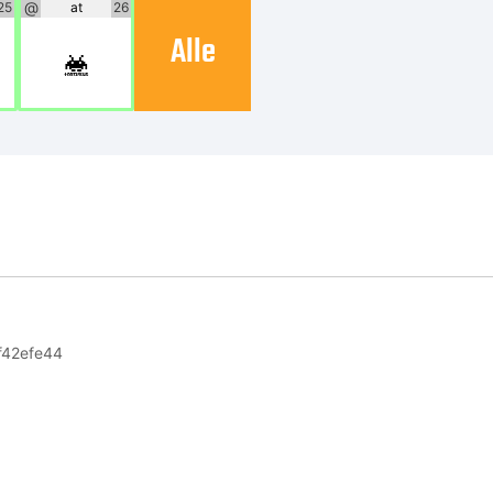
@
25
at
26
Alle
@
f42efe44