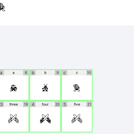
ctly.
a
b
c
a
8
b
9
c
10
a
b
c
3
4
5
three
19
four
20
five
21
3
4
5