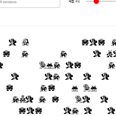
40
PX
ome fonts provided a
and may not allow em
e is purchased or ma
 set. Please review
 download, which wi
e usage and licenses
provided, please use