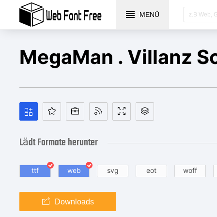
MENÜ
MegaMan . Villanz Sc
Lädt Formate herunter
ttf
web
svg
eot
woff
Downloads