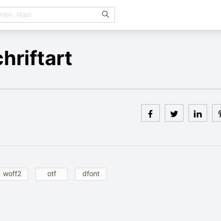
hriftart
woff2
otf
dfont