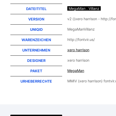
MegaMan . Villanz
DATEITITEL
v2 ((xero harrison - http://fon
VERSION
MegaManVillanz
UNIQID
http://fontvir.us/
WARENZEICHEN
xero harrison
UNTERNEHMEN
xero harrison
DESIGNER
MegaMan
PAKET
MMIV (xero harrison) fontvir.
URHEBERRECHTE