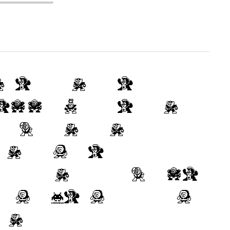
re trial versions
bedding unless a
y contain a
 any files
ll usually include
 of the fonts. If
 at your own