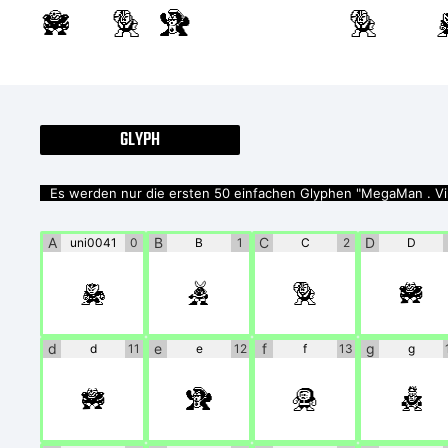
discretion or con
GLYPH
Es werden nur die ersten 50 einfachen Glyphen "MegaMan . Vil
A
B
C
D
uni0041
0
B
1
C
2
D
A
B
C
D
d
e
f
g
d
11
e
12
f
13
g
d
e
f
g