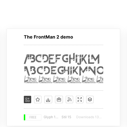
The FrontMan 2 demo
FREE
Glyph 190
Stil 15
Downloads 13846