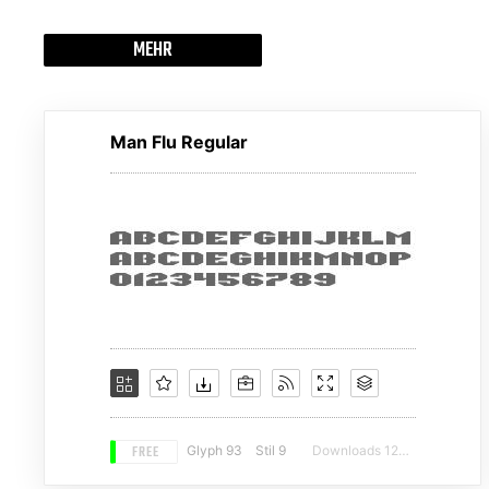
MEHR
Man Flu Regular
FREE
Glyph 93
Stil 9
Downloads 12926