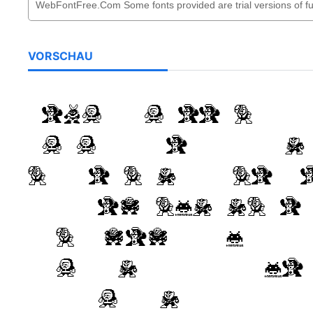
VORSCHAU
WebFontFree.Com S
of full versions 
commercial licens
limited character
included with your
information on th
no information is 