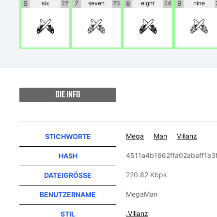
6
7
8
9
six
22
seven
23
eight
24
nine
6
7
8
9
DIE INFO
Mega
Man
Villanz
STICHWORTE
4511a4b1662ffa02abaff1e3
HASH
220.82 Kbps
DATEIGRÖSSE
MegaMan
BENUTZERNAME
.Villanz
STIL