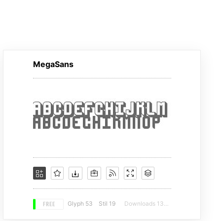
MegaSans
FREE
Glyph 53
Stil 19
Downloads 13783