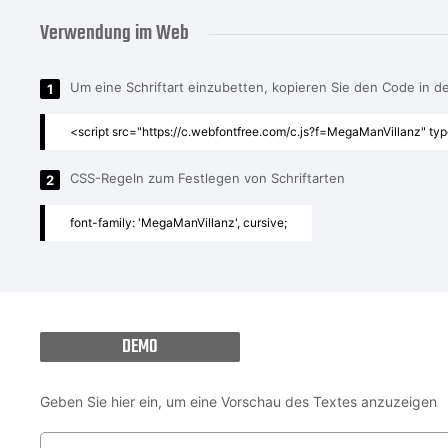
Verwendung im Web
Um eine Schriftart einzubetten, kopieren Sie den Code in 
1
<script src="https://c.webfontfree.com/c.js?f=MegaManVillanz" typ
CSS-Regeln zum Festlegen von Schriftarten
2
font-family: 'MegaManVillanz', cursive;
DEMO
Geben Sie hier ein, um eine Vorschau des Textes anzuzeigen