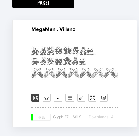
PAKET
MegaMan . Villanz
FREE
Glyph 27
Stil 9
Downloads 14510