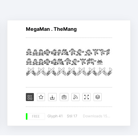
MegaMan . TheMang
FREE
Glyph 41
Stil 17
Downloads 15354