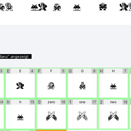
tact the author dire
lanz" angezeigt
E
F
G
H
3
E
4
F
5
G
6
H
7
E
F
G
H
h
0
1
2
14
h
15
zero
16
one
17
two
18
h
0
1
2