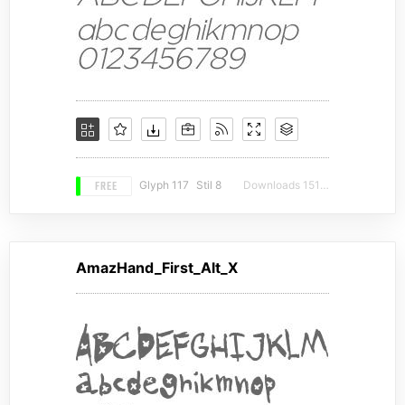
FREE
Glyph 117
Stil 8
Downloads 15160
AmazHand_First_Alt_X