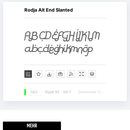
Rodja Alt End Slanted
FREE
Glyph 52
Stil 7
Downloads 12881
MEHR