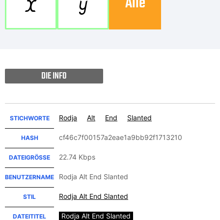
Alle
X
Y
DIE INFO
Rodja
Alt
End
Slanted
STICHWORTE
cf46c7f00157a2eae1a9bb92f1713210
HASH
22.74 Kbps
DATEIGRÖSSE
Rodja Alt End Slanted
BENUTZERNAME
Rodja Alt End Slanted
STIL
Rodja Alt End Slanted
DATEITITEL