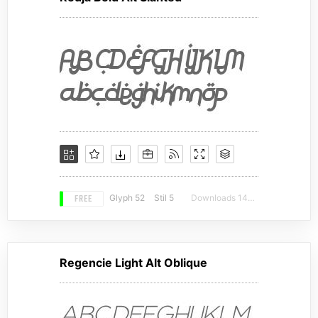
FREE
Glyph 52
Stil 5
Downloads 14974
Regencie Light Alt Oblique