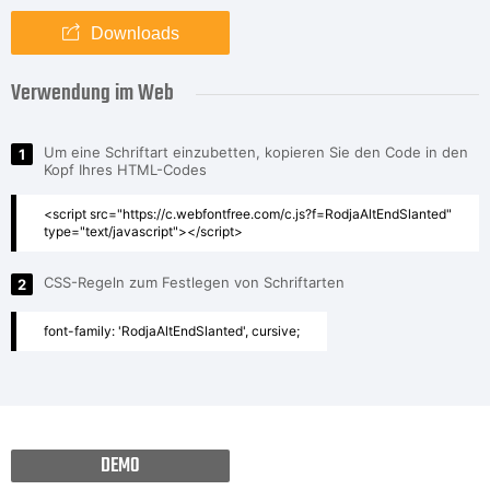
Downloads
Verwendung im Web
Um eine Schriftart einzubetten, kopieren Sie den Code in den
1
Kopf Ihres HTML-Codes
<script src="https://c.webfontfree.com/c.js?f=RodjaAltEndSlanted"
type="text/javascript"></script>
CSS-Regeln zum Festlegen von Schriftarten
2
font-family: 'RodjaAltEndSlanted', cursive;
DEMO