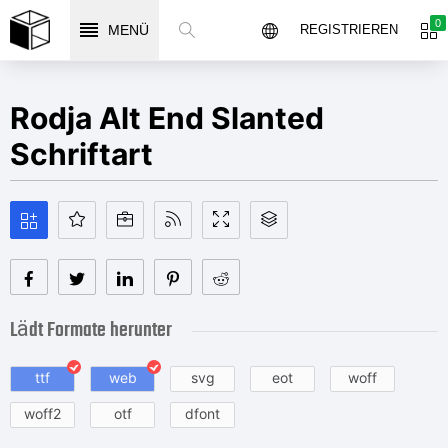
0
MENÜ
REGISTRIEREN
Rodja Alt End Slanted
Schriftart
Lädt Formate herunter
ttf
web
svg
eot
woff
woff2
otf
dfont