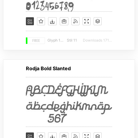
FREE
Glyph 184
Stil 11
Downloads 17135
Rodja Bold Slanted