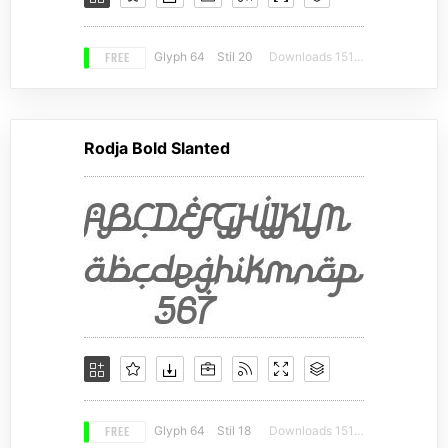
FREE
Glyph 64
Stil 20
Downloads 15153
Rodja Bold Slanted
FREE
Glyph 64
Stil 18
Downloads 15153