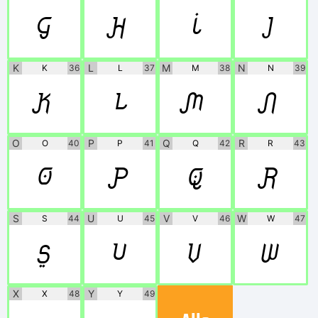
G
H
I
J
K
L
M
N
K
36
L
37
M
38
N
39
K
L
M
N
O
P
Q
R
O
40
P
41
Q
42
R
43
O
P
Q
R
S
U
V
W
S
44
U
45
V
46
W
47
S
U
V
W
X
Y
X
48
Y
49