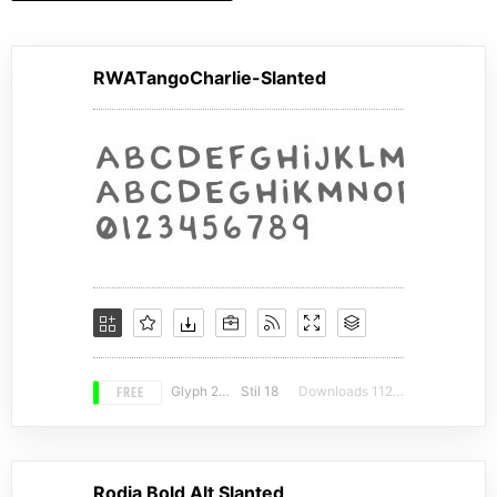
RWATangoCharlie-Slanted
FREE
Glyph 293
Stil 18
Downloads 11226
Rodja Bold Alt Slanted