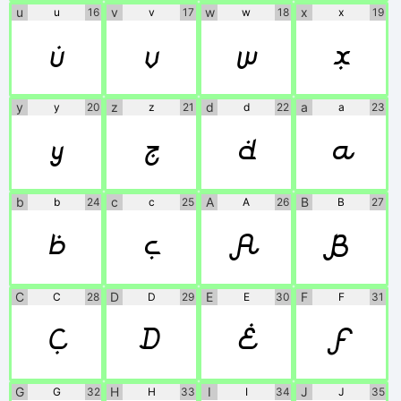
u
v
w
x
u
16
v
17
w
18
x
19
u
v
w
x
y
z
d
a
y
20
z
21
d
22
a
23
y
z
d
a
b
c
A
B
b
24
c
25
A
26
B
27
b
c
A
B
C
D
E
F
C
28
D
29
E
30
F
31
C
D
E
F
G
H
I
J
G
32
H
33
I
34
J
35