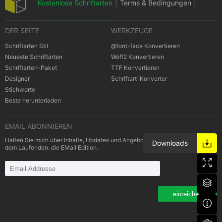
Kostenlose Schriftarten
|
Terms & Bedingungen
|
DER SEITE
WERKZEUGE
Datenschutz-Bestimmungen
|
Schriftarten Stil
@font-face Konvertieren
Neueste Schriftarten
Woff2 Konvertieren
Schriftarten-Paket
TTF Konvertieren
Cookies Bestimmungen
|
Urheberrechte
Designer
Schriftart-Konverter
Stichworte
Beste herunterladen
EMAIL ABONNIEREN
Halten Sie mich über Inhalte, Updates und Angebote von Schriftarten auf
Downloads
dem Laufenden. die EMail Edition.
einreichen