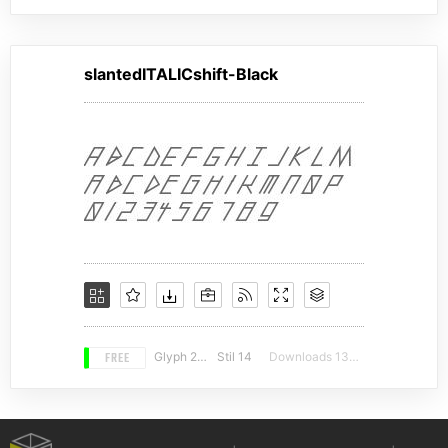
slantedITALICshift-Black
FREE
Glyph 294
Stil 14
Downloads 13706