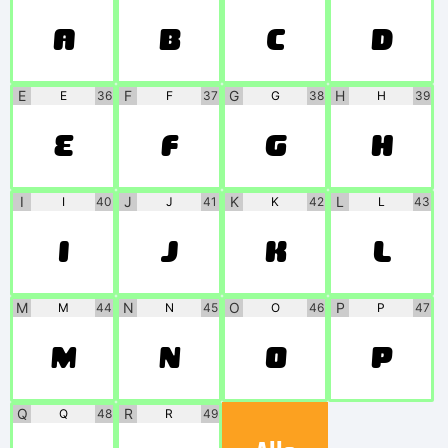
A
B
C
D
E
F
G
H
E
36
F
37
G
38
H
39
E
F
G
H
I
J
K
L
I
40
J
41
K
42
L
43
I
J
K
L
M
N
O
P
M
44
N
45
O
46
P
47
M
N
O
P
Q
R
Q
48
R
49