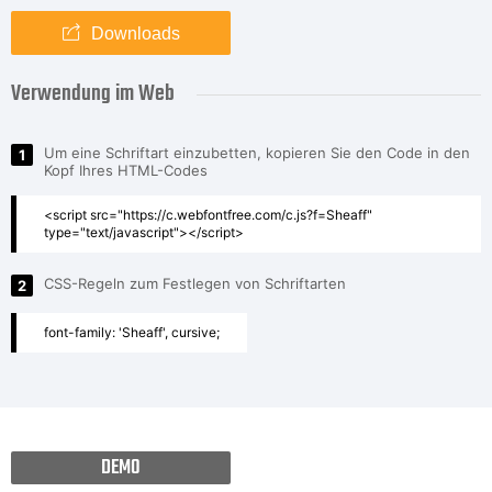
Downloads
Verwendung im Web
Um eine Schriftart einzubetten, kopieren Sie den Code in den
1
Kopf Ihres HTML-Codes
<script src="https://c.webfontfree.com/c.js?f=Sheaff"
type="text/javascript"></script>
CSS-Regeln zum Festlegen von Schriftarten
2
font-family: 'Sheaff', cursive;
DEMO