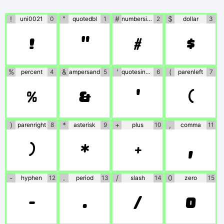
which will usually
include
!
"
#
$
uni0021
0
quotedbl
1
numbersign
2
dollar
3
!
"
#
$
information on the
usage and licenses
%
&
'
(
percent
4
ampersand
5
quotesingle
6
parenleft
7
of the fonts. If no
%
&
'
(
information is
)
*
+
,
parenright
8
asterisk
9
plus
10
comma
11
provided, please
)
*
+
,
use at your own
discretion or
-
.
/
0
hyphen
12
period
13
slash
14
zero
15
contact the author
-
.
/
0
directly.