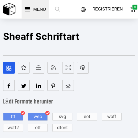
0
MENÜ
REGISTRIEREN
Sheaff Schriftart
Lädt Formate herunter
ttf
web
svg
eot
woff
woff2
otf
dfont