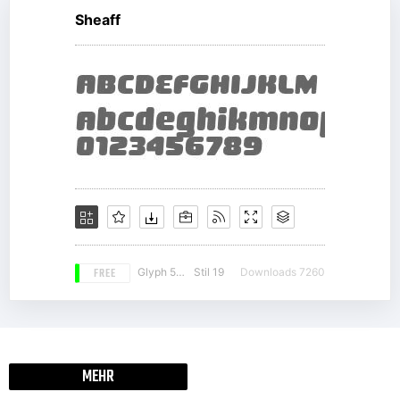
Sheaff
FREE
Glyph 535
Stil 19
Downloads 7260
MEHR