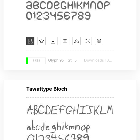
FREE
Glyph 95
Stil 5
Downloads 10143
Tawattype Bloch