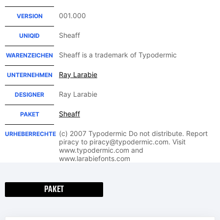
001.000
VERSION
Sheaff
UNIQID
Sheaff is a trademark of Typodermic
WARENZEICHEN
Ray Larabie
UNTERNEHMEN
Ray Larabie
DESIGNER
Sheaff
PAKET
(c) 2007 Typodermic Do not distribute. Report
URHEBERRECHTE
piracy to piracy@typodermic.com. Visit
www.typodermic.com and
www.larabiefonts.com
PAKET