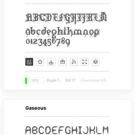
FREE
Glyph 104
Stil 17
Downloads 9308
Gaseous