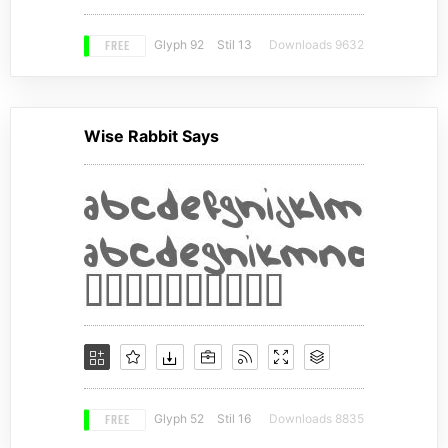
FREE
Glyph 92
Stil 13
Downloads 9632
Wise Rabbit Says
FREE
Glyph 52
Stil 16
Downloads 8835