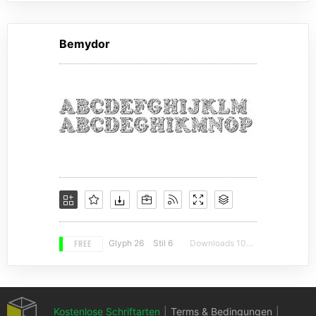
Bemydor
FREE
Glyph 26
Stil 6
Downloads 10208
Kostenlose Schriftarten
|
Terms & Bedingungen
|