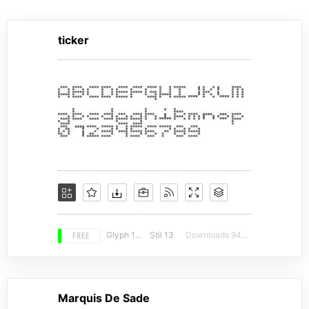
ticker
FREE
Glyph 122
Stil 13
Downloads 9490
Marquis De Sade