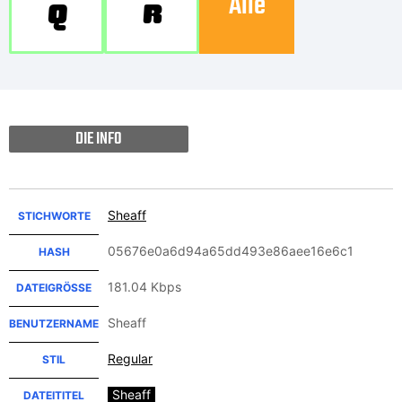
Alle
Q
R
DIE INFO
Sheaff
STICHWORTE
05676e0a6d94a65dd493e86aee16e6c1
HASH
181.04 Kbps
DATEIGRÖSSE
Sheaff
BENUTZERNAME
Regular
STIL
Sheaff
DATEITITEL