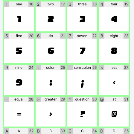
1
2
3
4
one
16
two
17
three
18
four
19
1
2
3
4
5
6
7
8
five
20
six
21
seven
22
eight
23
5
6
7
8
9
:
;
<
nine
24
colon
25
semicolon
26
less
27
9
:
;
<
=
>
?
@
equal
28
greater
29
question
30
at
31
=
>
?
@
A
B
C
D
A
32
B
33
C
34
D
35