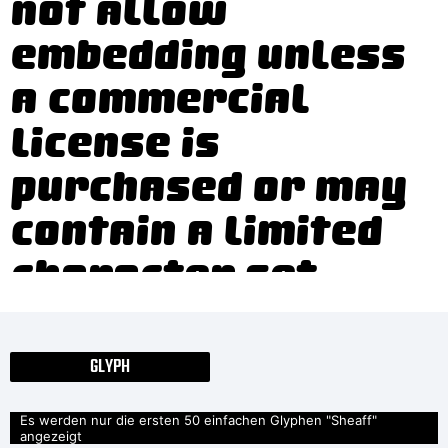
not allow
embedding unless
a commercial
license is
purchased or may
contain a limited
character set.
Please review any
files included with
GLYPH
your download,
Es werden nur die ersten 50 einfachen Glyphen "Sheaff"
angezeigt