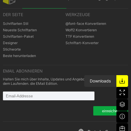
DER SEITE
WERKZEUGE
Datenschutz-Bestimmungen
|
Schriftarten Stil
@font-face Konvertieren
Neueste Schriftarten
Woff2 Konvertieren
Schriftarten-Paket
TTF Konvertieren
Cookies Bestimmungen
|
Urheberrechte
Designer
Schriftart-Konverter
Stichworte
Beste herunterladen
EMAIL ABONNIEREN
Halten Sie mich über Inhalte, Updates und Angebote von Schriftarten auf
Downloads
dem Laufenden. die EMail Edition.
einreichen