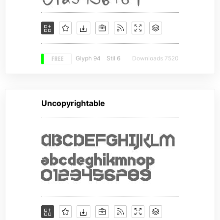
FREE
Glyph 94
Stil 6
Downloads 7520
Uncopyrightable