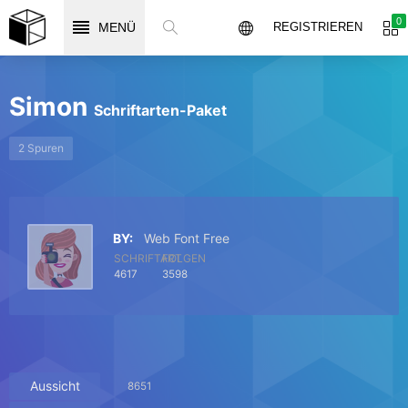
0
MENÜ
REGISTRIEREN
Simon
Schriftarten-Paket
2 Spuren
BY:
Web Font Free
SCHRIFTART
FOLGEN
4617
3598
Aussicht
8651