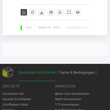
FREE
Glyph 181
Stil 9
Downloads 7530
Kostenlose Schriftarten
|
Terms & Bedingungen
|
DER SEITE
WERKZEUGE
Datenschutz-Bestimmungen
|
Schriftarten Stil
@font-face Konvertieren
Neueste Schriftarten
Woff2 Konvertieren
Schriftarten-Paket
TTF Konvertieren
Cookies Bestimmungen
|
Urheberrechte
Designer
Schriftart-Konverter