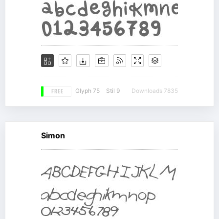
FREE
Glyph 75
Stil 9
Downloads 7835
Simon