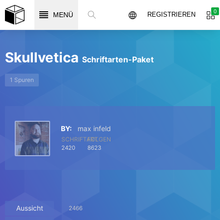
0
MENÜ
REGISTRIEREN
Skullvetica
Schriftarten-Paket
1 Spuren
BY:
max infeld
SCHRIFTART
FOLGEN
2420
8623
Aussicht
2466