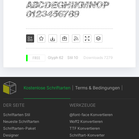
FREE
Glyph 62
Stil 10
Downloads 7279
Kostenlose Schriftarten
|
Terms & Bedingungen
|
DER SEITE
WERKZEUGE
Datenschutz-Bestimmungen
|
Schriftarten Stil
@font-face Konvertieren
Neueste Schriftarten
Woff2 Konvertieren
Schriftarten-Paket
TTF Konvertieren
Cookies Bestimmungen
|
Urheberrechte
Designer
Schriftart-Konverter