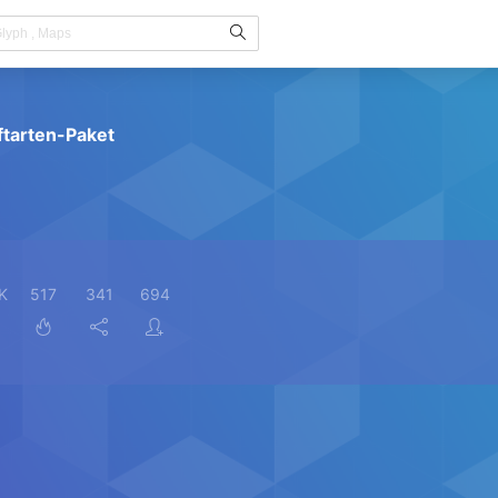
ftarten-Paket
K
517
341
694