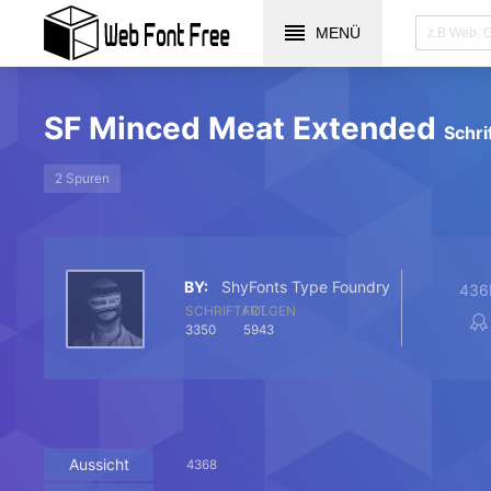
MENÜ
SF Minced Meat Extended
Schri
2 Spuren
BY:
ShyFonts Type Foundry
436
SCHRIFTART
FOLGEN
3350
5943
Aussicht
4368