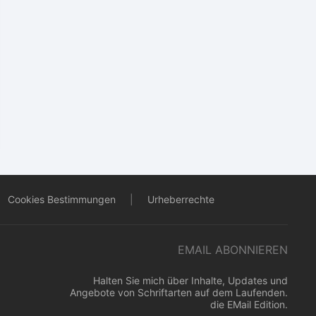
Cookies Bestimmungen
|
Urheberrechte
EMAIL ABONNIEREN
Halten Sie mich über Inhalte, Updates und
Angebote von Schriftarten auf dem Laufenden.
die EMail Edition.