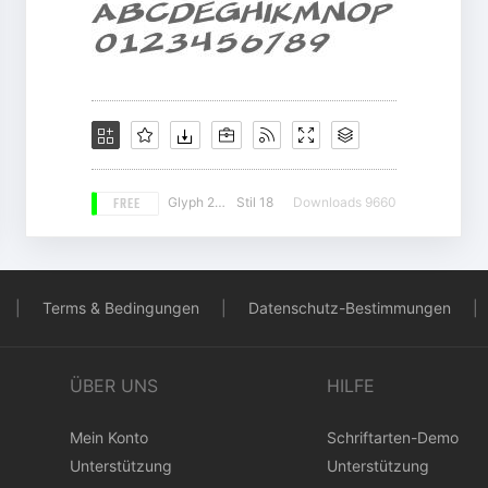
FREE
Glyph 202
Stil 18
Downloads 9660
|
Terms & Bedingungen
|
Datenschutz-Bestimmungen
|
ÜBER UNS
HILFE
Mein Konto
Schriftarten-Demo
Unterstützung
Unterstützung