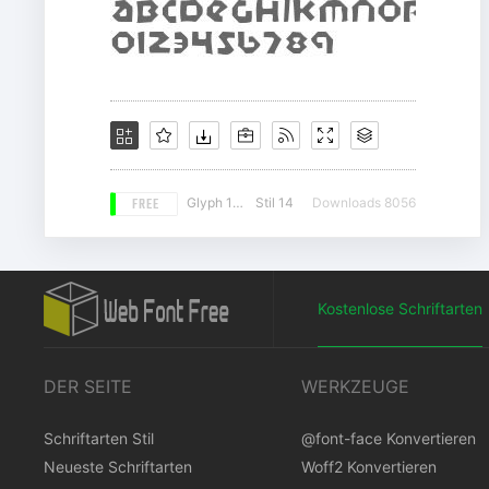
FREE
Glyph 158
Stil 14
Downloads 8056
Kostenlose Schriftarten
DER SEITE
WERKZEUGE
Schriftarten Stil
@font-face Konvertieren
Neueste Schriftarten
Woff2 Konvertieren