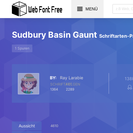
MENÜ
Sudbury Basin Gaunt
Schriftarten-P
1 Spuren
BY:
Ray Larabie
138
SCHRIFTART
FOLGEN
1364
2289
Aussicht
4610