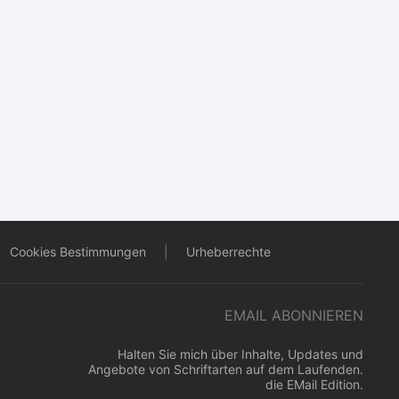
Cookies Bestimmungen
|
Urheberrechte
EMAIL ABONNIEREN
Halten Sie mich über Inhalte, Updates und
Angebote von Schriftarten auf dem Laufenden.
die EMail Edition.