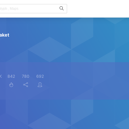
aket
K
842
780
692