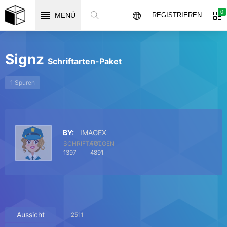
0
MENÜ
REGISTRIEREN
Signz
Schriftarten-Paket
1 Spuren
BY:
IMAGEX
SCHRIFTART
FOLGEN
1397
4891
Aussicht
2511