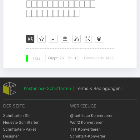
FREE
Glyph 26
Stil 13
Downloads 9455
Kostenlose Schriftarten
|
Terms & Bedingungen
|
DER SEITE
WERKZEUGE
Datenschutz-Bestimmungen
|
Schriftarten Stil
@font-face Konvertieren
Neueste Schriftarten
Woff2 Konvertieren
Schriftarten-Paket
TTF Konvertieren
Cookies Bestimmungen
|
Urheberrechte
Designer
Schriftart-Konverter