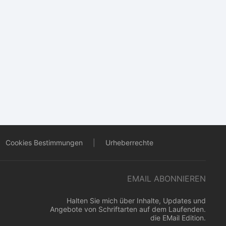
Cookies Bestimmungen
|
Urheberrechte
EMAIL ABONNIEREN
Halten Sie mich über Inhalte, Updates und
Angebote von Schriftarten auf dem Laufenden.
die EMail Edition.