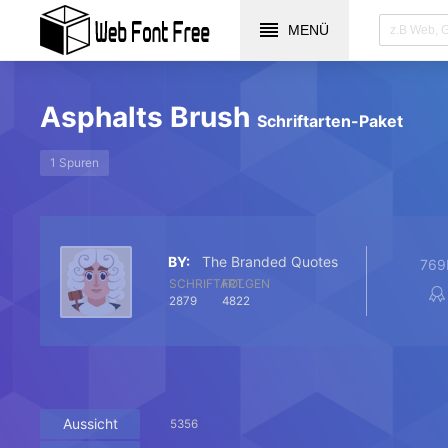
MENÜ
Asphalts Brush
Schriftarten-Paket
1 Spuren
BY:
The Branded Quotes
769
SCHRIFTART
FOLGEN
2879
4822
Aussicht
5356