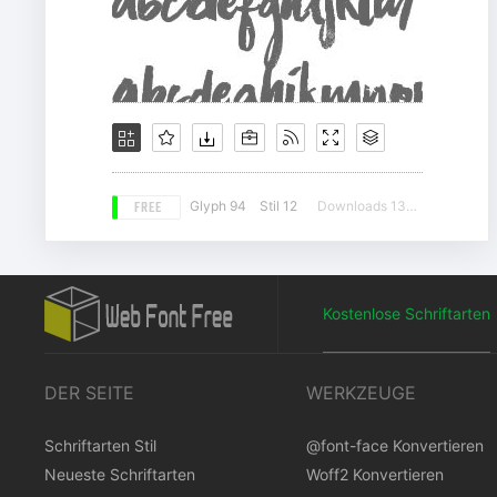
FREE
Glyph 94
Stil 12
Downloads 13966
Kostenlose Schriftarten
DER SEITE
WERKZEUGE
Schriftarten Stil
@font-face Konvertieren
Neueste Schriftarten
Woff2 Konvertieren