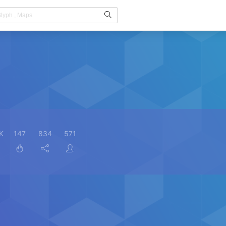
K
147
834
571