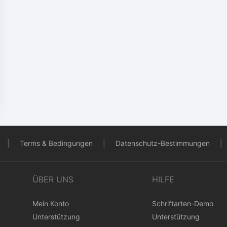
|
Terms & Bedingungen
|
Datenschutz-Bestimmungen
|
ÜBER UNS
HILFE
Mein Konto
Schriftarten-Demo
Unterstützung
Unterstützung