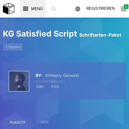
0
MENÜ
REGISTRIEREN
KG Satisfied Script
Schriftarten-Paket
1 Spuren
BY:
Kimberly Geswein
SCHRIFTART
FOLGEN
2061
5133
Aussicht
2070