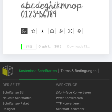
FREE
Glyph 143
Stil 5
Downloads 13516
Kostenlose Schriftarten
|
Terms & Bedingungen
|
DER SEITE
WERKZEUGE
Datenschutz-Bestimmungen
|
Schriftarten Stil
@font-face Konvertieren
Neueste Schriftarten
Woff2 Konvertieren
Schriftarten-Paket
TTF Konvertieren
Cookies Bestimmungen
|
Urheberrechte
Designer
Schriftart-Konverter