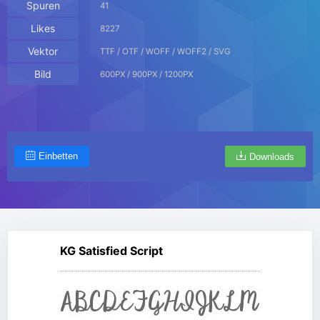
Spuren
41
Likes
8227
Vektor
TTF / OTF / WOFF / WOFF2 / SVG
Bild
600PX / 900PX / 1200PX
Einbetten
Downloads
KG Satisfied Script