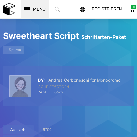
0
MENÜ
REGISTRIEREN
Sweetheart Script
Schriftarten-Paket
1 Spuren
BY:
Andrea Cerboneschi for Monocromo
SCHRIFTART
FOLGEN
7424
8676
Aussicht
6700