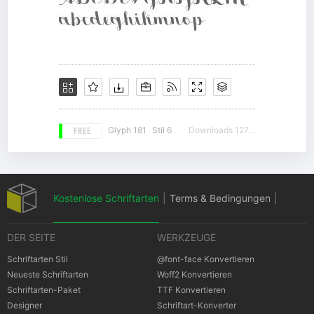
FREE
Glyph 181
Stil 6
Downloads 12740
Kostenlose Schriftarten
|
Terms & Bedingungen
|
DER SEITE
WERKZEUGE
Datenschutz-Bestimmungen
|
Schriftarten Stil
@font-face Konvertieren
Neueste Schriftarten
Woff2 Konvertieren
Schriftarten-Paket
TTF Konvertieren
Cookies Bestimmungen
|
Urheberrechte
Designer
Schriftart-Konverter