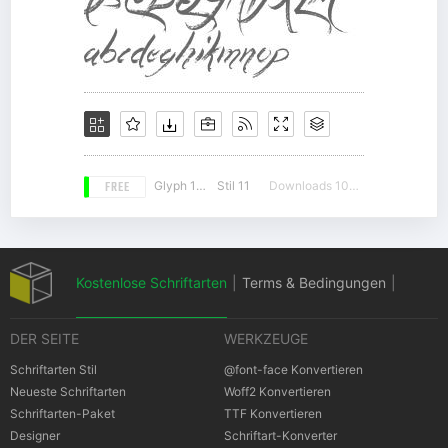
FREE
Glyph 108
Stil 11
Downloads 10633
Kostenlose Schriftarten
|
Terms & Bedingungen
|
DER SEITE
WERKZEUGE
Datenschutz-Bestimmungen
|
Schriftarten Stil
@font-face Konvertieren
Neueste Schriftarten
Woff2 Konvertieren
Schriftarten-Paket
TTF Konvertieren
Cookies Bestimmungen
|
Urheberrechte
Designer
Schriftart-Konverter