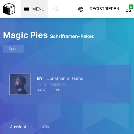
0
MENÜ
REGISTRIEREN
Magic Pies
Schriftarten-Paket
1 Spuren
BY:
Jonathan S. Harris
SCHRIFTART
FOLGEN
4487
2181
Aussicht
3790