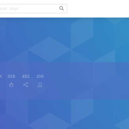
K
356
482
206