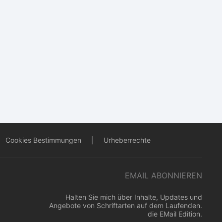
Cookies Bestimmungen
|
Urheberrechte
EMAIL ABONNIEREN
Halten Sie mich über Inhalte, Updates und
Angebote von Schriftarten auf dem Laufenden.
die EMail Edition.