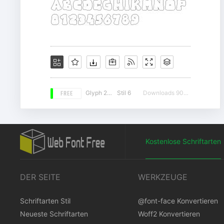
FREE
Glyph 242
Stil 6
Downloads 9042
Kostenlose Schriftarten
DER SEITE
WERKZEUGE
Schriftarten Stil
@font-face Konvertieren
Neueste Schriftarten
Woff2 Konvertieren