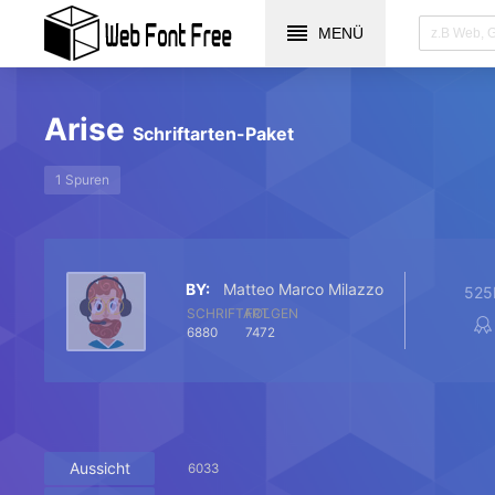
MENÜ
Arise
Schriftarten-Paket
1 Spuren
BY:
Matteo Marco Milazzo
525
SCHRIFTART
FOLGEN
6880
7472
Aussicht
6033