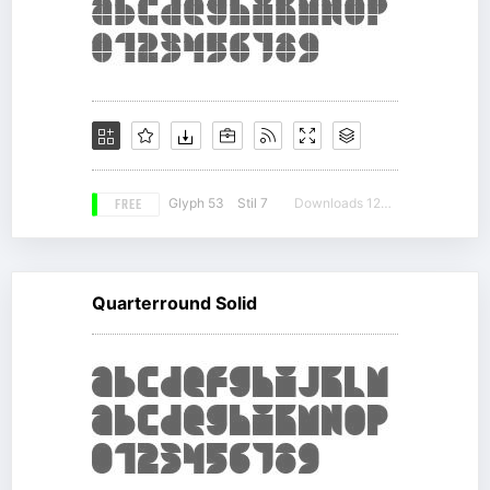
FREE
Glyph 53
Stil 7
Downloads 12316
Quarterround Solid