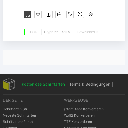
FREE
Glyph 66
Stil 5
Downloads 10942
Kostenlose Schriftarten
|
Terms & Bedingungen
|
DER SEITE
WERKZEUGE
Datenschutz-Bestimmungen
|
Schriftarten Stil
@font-face Konvertieren
Neueste Schriftarten
Woff2 Konvertieren
Schriftarten-Paket
TTF Konvertieren
Cookies Bestimmungen
|
Urheberrechte
Designer
Schriftart-Konverter