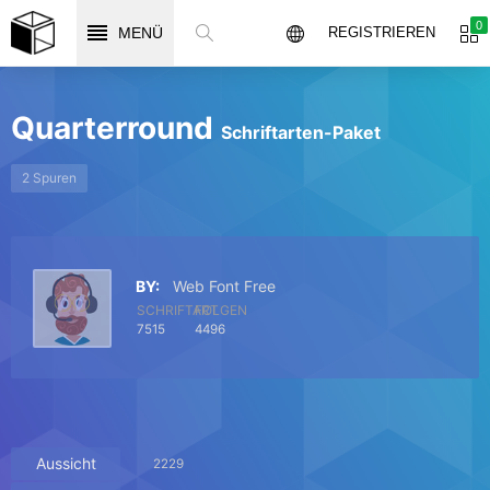
0
MENÜ
REGISTRIEREN
Quarterround
Schriftarten-Paket
2 Spuren
BY:
Web Font Free
SCHRIFTART
FOLGEN
7515
4496
Aussicht
2229