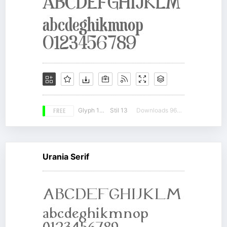
FREE
Glyph 142
Stil 13
Downloads 9600
Urania Serif