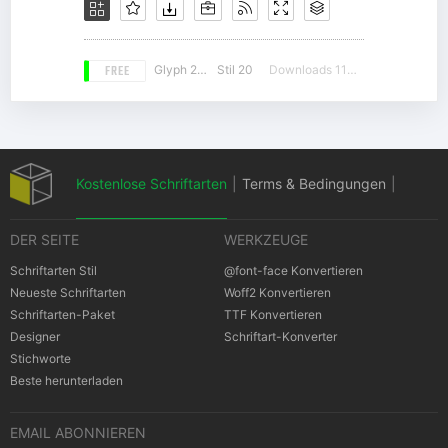
FREE
Glyph 220
Stil 20
Downloads 11079
Kostenlose Schriftarten
|
Terms & Bedingungen
|
DER SEITE
WERKZEUGE
Datenschutz-Bestimmungen
|
Schriftarten Stil
@font-face Konvertieren
Neueste Schriftarten
Woff2 Konvertieren
Schriftarten-Paket
TTF Konvertieren
Cookies Bestimmungen
|
Urheberrechte
Designer
Schriftart-Konverter
Stichworte
Beste herunterladen
EMAIL ABONNIEREN