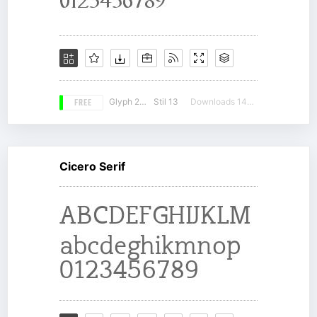
FREE
Glyph 224
Stil 13
Downloads 14270
Cicero Serif