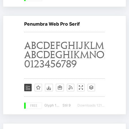
Penumbra Web Pro Serif
FREE
Glyph 178
Stil 9
Downloads 12156