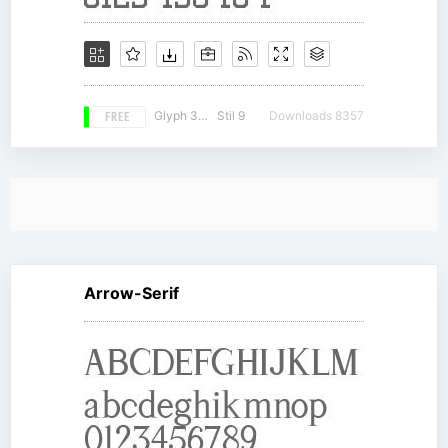
FREE
Glyph 336
Stil 9
Downloads 8357
Arrow-Serif