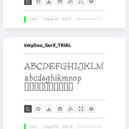
FREE
Glyph 31
Stil 9
Downloads 7039
InkyDoo_Serif_TRIAL
FREE
Glyph 52
Stil 14
Downloads 10357