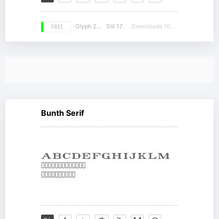
FREE
Glyph 258
Stil 17
Downloads 10858
Bunth Serif