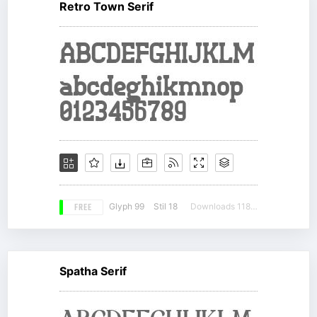
Retro Town Serif
FREE
Glyph 99
Stil 18
Downloads 11803
Spatha Serif