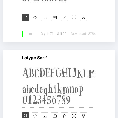
FREE
Glyph 71
Stil 20
Downloads 8784
Latype Serif