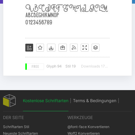
FREE
Glyph 94
Stil 19
Downloads 17362
Kostenlose Schriftarten
|
Terms & Bedingungen
|
DER SEITE
WERKZEUGE
Datenschutz-Bestimmungen
|
Schriftarten Stil
@font-face Konvertieren
Neueste Schriftarten
Woff2 Konvertieren