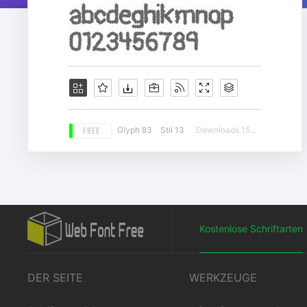
FREE
Glyph 83
Stil 13
Downloads 15512
Kostenlose Schriftarten
DER SEITE
WERKZEUGE