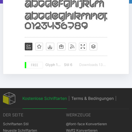
FREE
Glyph 124
Stil 6
Downloads 13456
Kostenlose Schriftarten
|
Terms & Bedingungen
|
DER SEITE
WERKZEUGE
Datenschutz-Bestimmungen
|
Schriftarten Stil
@font-face Konvertieren
Neueste Schriftarten
Woff2 Konvertieren