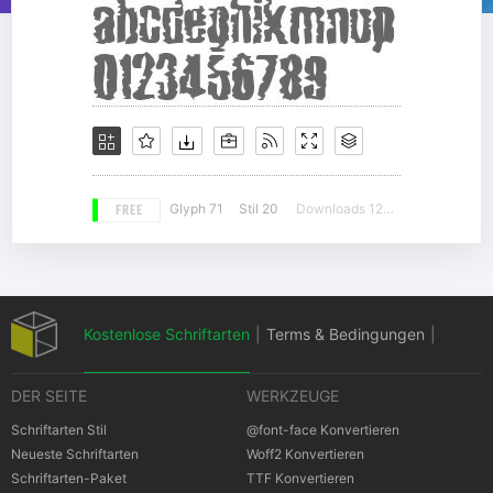
FREE
Glyph 71
Stil 20
Downloads 12392
Kostenlose Schriftarten
|
Terms & Bedingungen
|
DER SEITE
WERKZEUGE
Datenschutz-Bestimmungen
|
Schriftarten Stil
@font-face Konvertieren
Neueste Schriftarten
Woff2 Konvertieren
Schriftarten-Paket
TTF Konvertieren
Cookies Bestimmungen
|
Urheberrechte