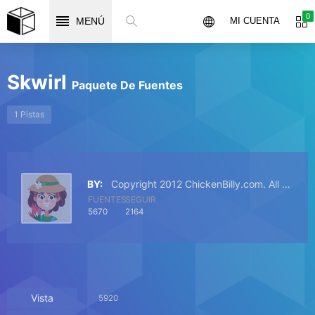
0
MENÚ
MI CUENTA
Skwirl
Paquete De Fuentes
1 Pistas
BY:
Copyright 2012 ChickenBilly.com. All rights reserved.
FUENTES
SEGUIR
5670
2164
Vista
5920