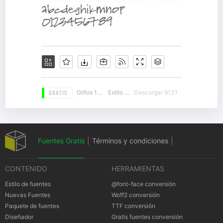
GRATIS
Glifos 124
Estilo 14
Descargar 9131
Fuentes Gratis
|
Términos y condiciones
|
CONTENIDO
HERRAMIENTAS
Política de privacidad
|
Cookies Política
|
Estilo de fuentes
@font-face conversión
Nuevas Fuentes
Woff2 conversión
Paquete de fuentes
TTF conversión
Notificación
Diseñador
Gratis fuentes conversión