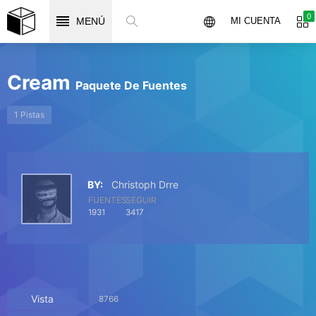
0
MENÚ
MI CUENTA
Cream
Paquete De Fuentes
1 Pistas
BY:
Christoph Drre
FUENTES
SEGUIR
1931
3417
Vista
8766