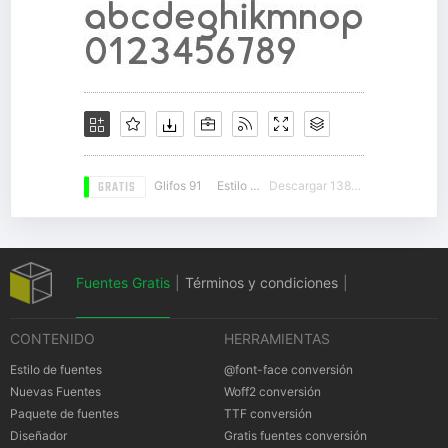
GRATIS
Glifos 91
Estilo 10
Descargar 13872
Fuentes Gratis
|
Términos y condiciones
|
CONTENIDO
HERRAMIENTAS
Política de privacidad
|
Cookies Política
|
Estilo de fuentes
@font-face conversión
Nuevas Fuentes
Woff2 conversión
Paquete de fuentes
TTF conversión
Notificación
Diseñador
Gratis fuentes conversión