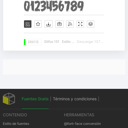
GRATIS
Glifos 151
Estilo 14
Descargar 10708
Fuentes Gratis
|
Términos y condiciones
|
CONTENIDO
HERRAMIENTAS
Política de privacidad
|
Cookies Política
|
Estilo de fuentes
@font-face conversión