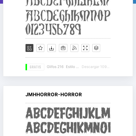
GRATIS
Glifos 216
Estilo 10
Descargar 10988
JMHHORROR-HORROR