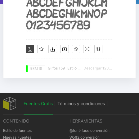
GRATIS
Glifos 159
Estilo 18
Descargar 12322
Fuentes Gratis
|
Términos y condiciones
|
CONTENIDO
HERRAMIENTAS
Política de privacidad
|
Cookies Política
|
Estilo de fuentes
@font-face conversión
Nuevas Fuentes
Woff2 conversión