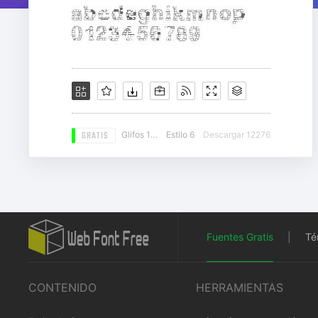
GRATIS
Glifos 100
Estilo 6
Descargar 12276
Fuentes Gratis
|
Té
CONTENIDO
HERRAMIENTAS