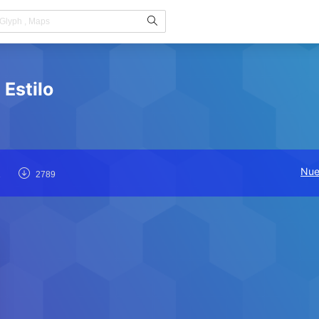
Estilo
Nue
1
2789