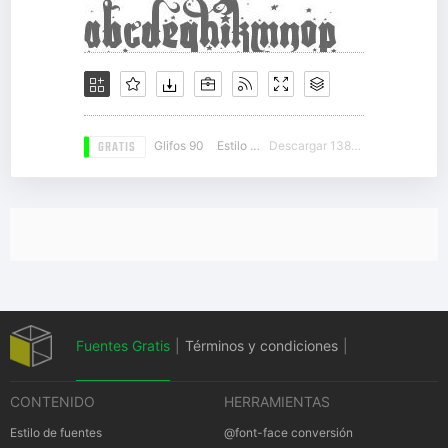
GRATIS
Glifos 90
Estilo 15
Descargar 13883
Fuentes Gratis
|
Términos y condiciones
|
CONTENIDO
HERRAMIENTAS
Política de privacidad
|
Cookies Política
|
Estilo de fuentes
@font-face conversión