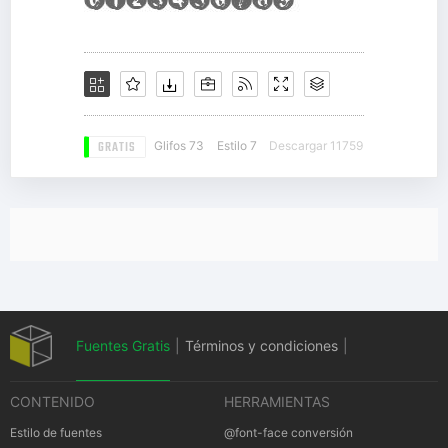
GRATIS
Glifos 73
Estilo 7
Descargar 11759
Fuentes Gratis
|
Términos y condiciones
|
CONTENIDO
HERRAMIENTAS
Política de privacidad
|
Cookies Política
|
Estilo de fuentes
@font-face conversión