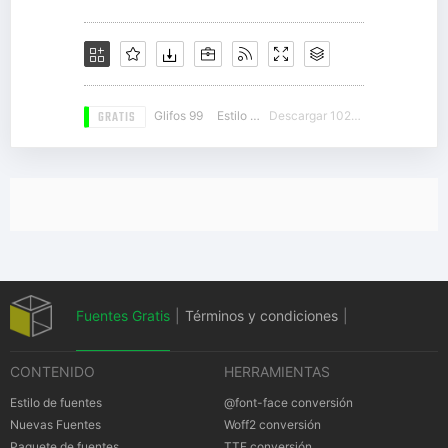
GRATIS
Glifos 99
Estilo 20
Descargar 10268
Fuentes Gratis
|
Términos y condiciones
|
CONTENIDO
HERRAMIENTAS
Política de privacidad
|
Cookies Política
|
Estilo de fuentes
@font-face conversión
Nuevas Fuentes
Woff2 conversión
Paquete de fuentes
TTF conversión