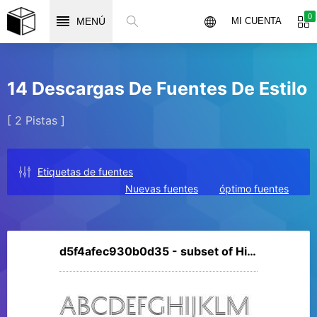
0
MENÚ
MI CUENTA
14 Descargas De Fuentes De Estilo
[ 2 Pistas ]
Etiquetas de fuentes
Nuevas fuentes
óptimo fuentes
d5f4afec930b0d35 - subset of History Pro 14