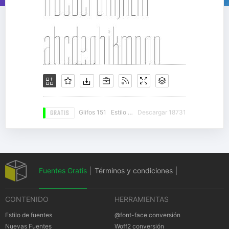
GRATIS
Glifos 151
Estilo 17
Descargar 18731
Fuentes Gratis
|
Términos y condiciones
|
CONTENIDO
HERRAMIENTAS
Política de privacidad
|
Cookies Política
|
Estilo de fuentes
@font-face conversión
Nuevas Fuentes
Woff2 conversión