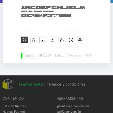
GRATIS
Glifos 67
Estilo 20
Descargar 11635
Fuentes Gratis
|
Términos y condiciones
|
CONTENIDO
HERRAMIENTAS
Política de privacidad
|
Cookies Política
|
Estilo de fuentes
@font-face conversión
Nuevas Fuentes
Woff2 conversión