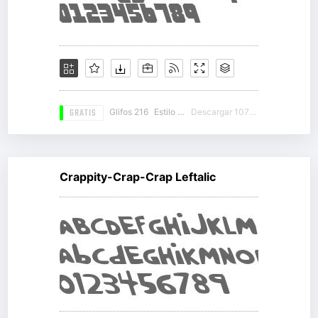
GRATIS
Glifos 216
Estilo 18
Descargar 10703
Crappity-Crap-Crap Leftalic