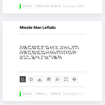
GRATIS
Glifos 216
Estilo 5
Descargar 9694
Missile Man Leftalic
GRATIS
Glifos 104
Estilo 8
Descargar 11734