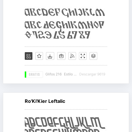
GRATIS
Glifos 216
Estilo 11
Descargar 9619
Ro'Ki'Kier Leftalic