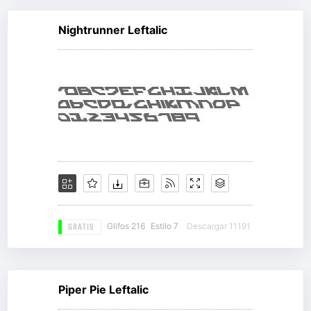
Nightrunner Leftalic
GRATIS
Glifos 216
Estilo 7
Descargar 11191
Piper Pie Leftalic