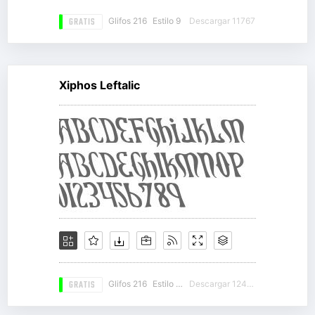
GRATIS
Glifos 216
Estilo 9
Descargar 11767
Xiphos Leftalic
GRATIS
Glifos 216
Estilo 13
Descargar 12494