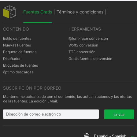
Fuentes Gratis
|
Términos y condiciones
|
CONTENIDO
HERRAMIENTAS
Política de privacidad
|
Cookies Política
|
Estilo de fuentes
@font-face conversión
Nuevas Fuentes
Woff2 conversión
Paquete de fuentes
TTF conversión
Notificación
Diseñador
Gratis fuentes conversión
Etiquetas de fuentes
óptimo descargas
SUSCRIPCIÓN POR CORREO
Mantenerme actualizado con el contenido, las actualizaciones y las ofertas
de las fuentes. La edición EMail.
Enviar
Español - Spanish