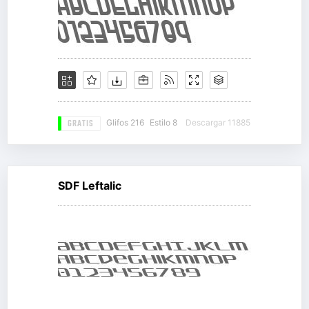
GRATIS
Glifos 216
Estilo 8
Descargar 11885
SDF Leftalic