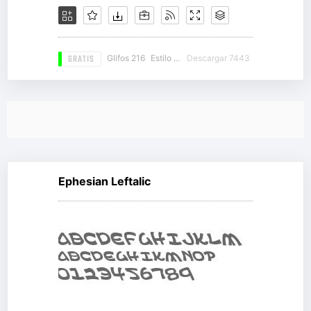
GRATIS
Glifos 216
Estilo 19
Descargar 7443
Ephesian Leftalic