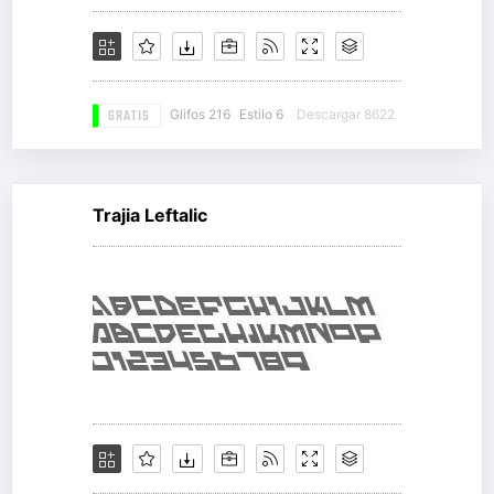
GRATIS
Glifos 216
Estilo 6
Descargar 8622
Trajia Leftalic