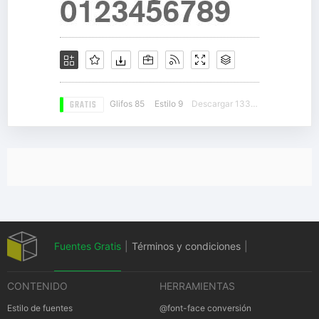
GRATIS
Glifos 85
Estilo 9
Descargar 13329
Fuentes Gratis
|
Términos y condiciones
|
CONTENIDO
HERRAMIENTAS
Política de privacidad
|
Cookies Política
|
Estilo de fuentes
@font-face conversión