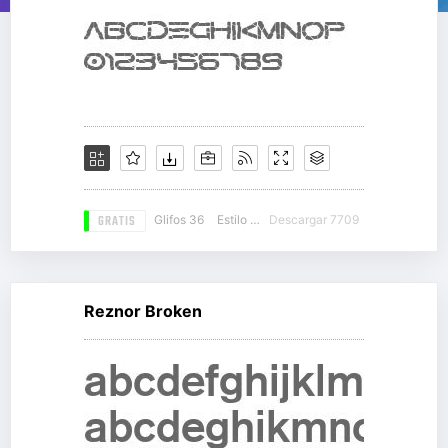
GRATIS
Glifos 36
Estilo 14
Descargar 7709
Reznor Broken