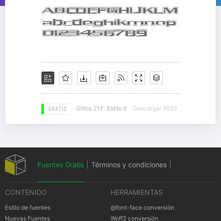
GRATIS
Glifos 217
Estilo 6
Descargar 9935
Fuentes Gratis
|
Términos y condiciones
|
CONTENIDO
HERRAMIENTAS
Política de privacidad
|
Cookies Política
|
Estilo de fuentes
@font-face conversión
Nuevas Fuentes
Woff2 conversión