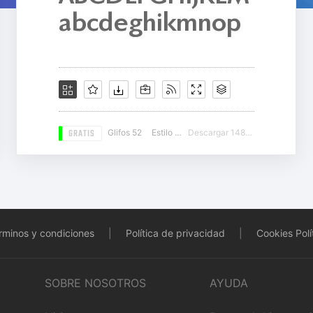
GRATIS
Glifos 52
Estilo 11
Descargar 14859
rminos y condiciones
|
Política de privacidad
|
Cookies Polí
SOBRE NOSOTROS
AYUDA