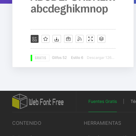
GRATIS
Glifos 52
Estilo 6
Descargar 12647
Fuentes Gratis
|
Té
CONTENIDO
HERRAMIENTAS