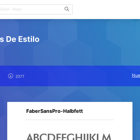
 De Estilo
Nue
9
2377
FaberSansPro-Halbfett