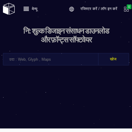
0
मेन्यू
रजिस्टर करें / लॉग इन करें
नि: शुल्क डिजाइन संसाधन डाउनलोड
और फ़ॉन्ट्स सॉफ्टवेयर
खोज