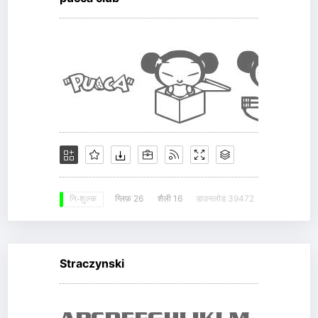
ग्लिफ़ 26
शैली 16
डाउनलोड 39472
नि: शुल्क
Straczynski