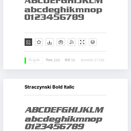
ग्लिफ़ 230
शैली 10
डाउनलोड 37785
नि: शुल्क
Straczynski Bold Italic