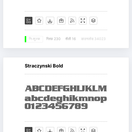
ग्लिफ़ 230
शैली 16
डाउनलोड 34023
नि: शुल्क
Straczynski Bold