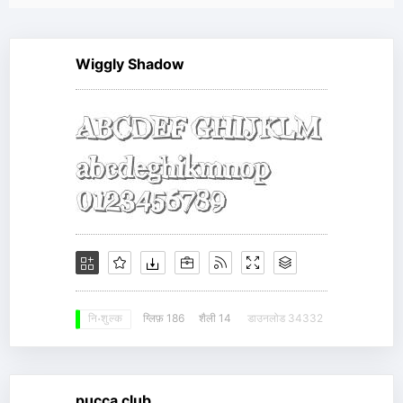
Wiggly Shadow
ग्लिफ़ 186
शैली 14
डाउनलोड 34332
नि: शुल्क
pucca club