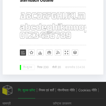
Sternbach Outline
ग्लिफ़ 230
शैली 20
डाउनलोड 33436
नि: शुल्क
नि: शुल्क फ़ॉन्ट
|
नियम एवं शर्तें
|
गोपनीयता नीति
|
Cookies नीति
|
सामग्री
फ़ॉन्ट्स उपकरण