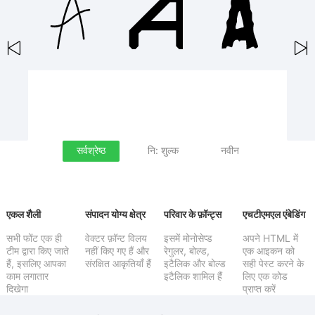
सर्वश्रेष्ठ
नि: शुल्क
नवीन
एकल शैली
संपादन योग्य क्षेत्र
परिवार के फ़ॉन्ट्स
एचटीएमएल एंबेडिंग
सभी फोंट एक ही
वेक्टर फ़ॉन्ट विलय
इसमें मोनोसेप्ड
अपने HTML में
टीम द्वारा किए जाते
नहीं किए गए हैं और
रेगुलर, बोल्ड,
एक आइकन को
हैं, इसलिए आपका
संरक्षित आकृतियाँ हैं
इटैलिक और बोल्ड
सही पेस्ट करने के
काम लगातार
इटैलिक शामिल हैं
लिए एक कोड
दिखेगा
प्राप्त करें