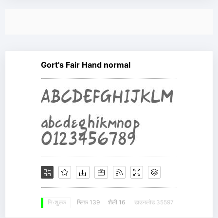
Gort's Fair Hand normal
ग्लिफ़ 139
शैली 16
डाउनलोड 35597
नि: शुल्क