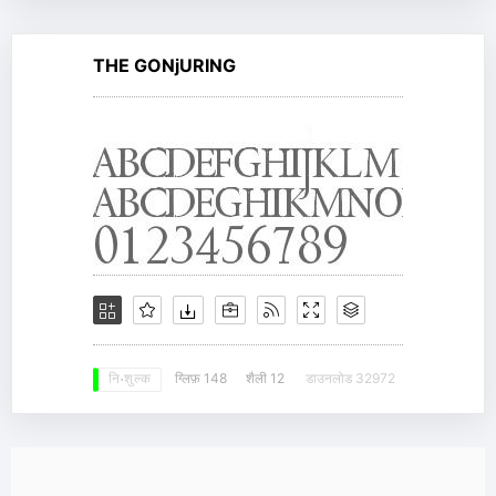
THE GONjURING
ग्लिफ़ 148
शैली 12
डाउनलोड 32972
नि: शुल्क