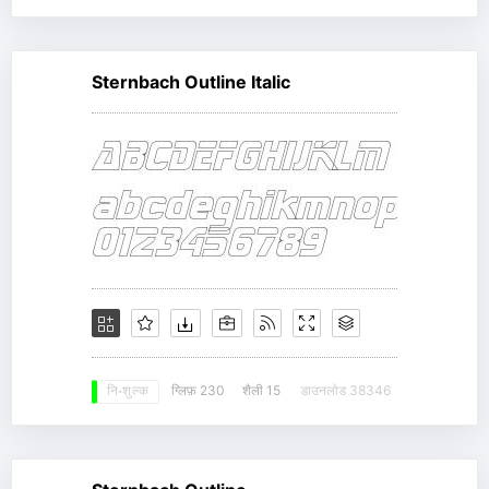
Sternbach Outline Italic
ग्लिफ़ 230
शैली 15
डाउनलोड 38346
नि: शुल्क