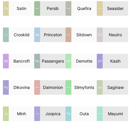
2
Satin
1
Persib
1
Quefira
1
Seasider
1
Crookiid
8
Princeton
1
Sitdown
2
Neutro
8
Bancroft
2
Passengers
5
Demotte
5
Kasih
2
Dikovina
1
Daimonion
1
Slimyfonts
3
Saginaw
4
Minh
1
Joopica
2
Outa
1
Mayumi