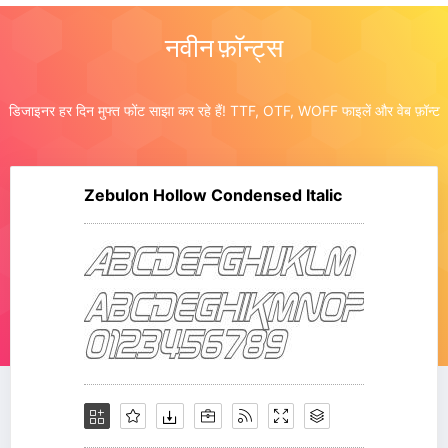
नवीन फ़ॉन्ट्स
डिजाइनर हर दिन मुफ्त फोंट साझा कर रहे हैं! TTF, OTF, WOFF फाइलें और वेब फ़ॉन्ट
Zebulon Hollow Condensed Italic