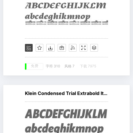
免费
字符 310
风格 7
下载 7975
Klein Condensed Trial Extrabold Italic