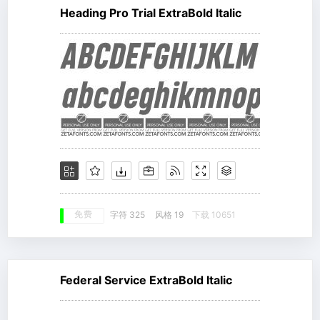
Heading Pro Trial ExtraBold Italic
免费
字符 325
风格 19
下载 10651
Federal Service ExtraBold Italic