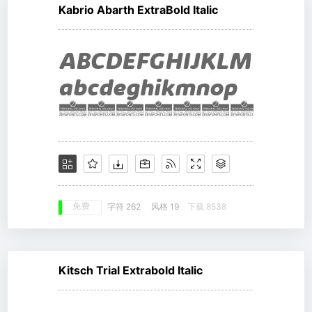
Kabrio Abarth ExtraBold Italic
免费
字符 262
风格 19
下载 8538
Kitsch Trial Extrabold Italic