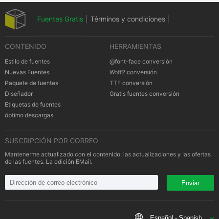
Fuentes Gratis
|
Términos y condiciones
|
CONTENIDO
HERRAMIENTAS
Política de privacidad
|
Cookies Política
|
Estilo de fuentes
@font-face conversión
Nuevas Fuentes
Woff2 conversión
Paquete de fuentes
TTF conversión
Notificación
Diseñador
Gratis fuentes conversión
Etiquetas de fuentes
óptimo descargas
SUSCRIPCIÓN POR CORREO
Mantenerme actualizado con el contenido, las actualizaciones y las ofertas
de las fuentes. La edición EMail.
Enviar
Español - Spanish