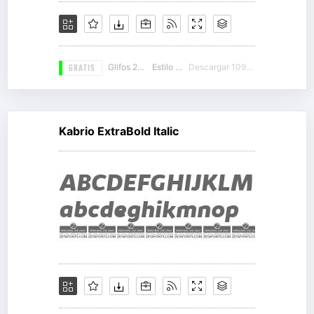
GRATIS
Glifos 266
Estilo 17
Descargar 10987
Kabrio ExtraBold Italic