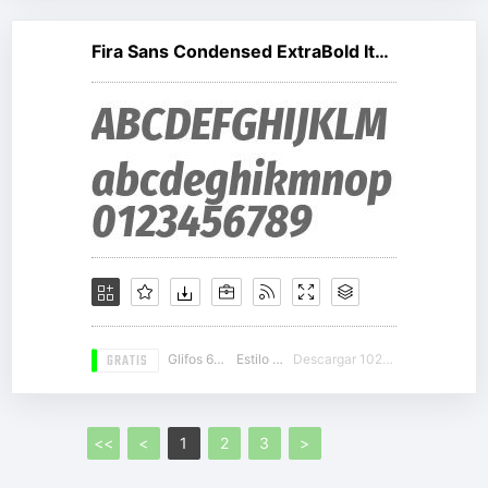
Fira Sans Condensed ExtraBold Italic
GRATIS
Glifos 673
Estilo 11
Descargar 10245
<<
<
1
2
3
>