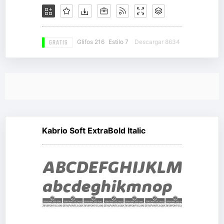
GRATIS
Glifos 216
Estilo 7
Descargar 8634
Kabrio Soft ExtraBold Italic