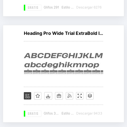
GRATIS
Glifos 291
Estilo 10
Descargar 6276
Heading Pro Wide Trial ExtraBold Italic
GRATIS
Glifos 331
Estilo 11
Descargar 9433