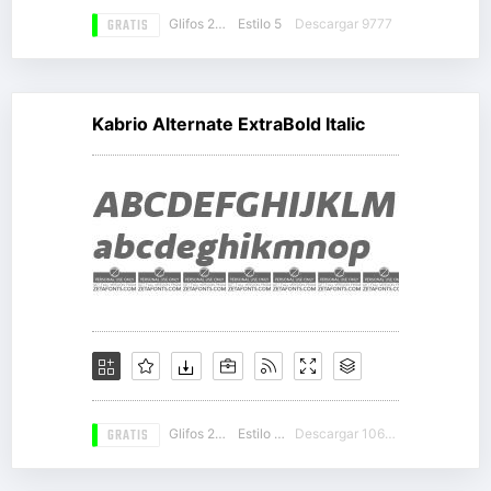
GRATIS
Glifos 268
Estilo 5
Descargar 9777
Kabrio Alternate ExtraBold Italic
GRATIS
Glifos 264
Estilo 14
Descargar 10634