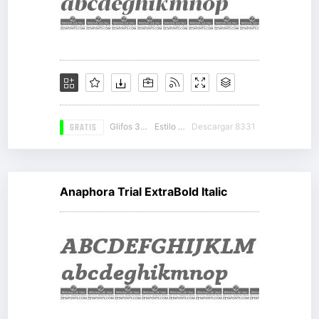
GRATIS
Glifos 310
Estilo 12
Descargar 8331
Anaphora Trial ExtraBold Italic