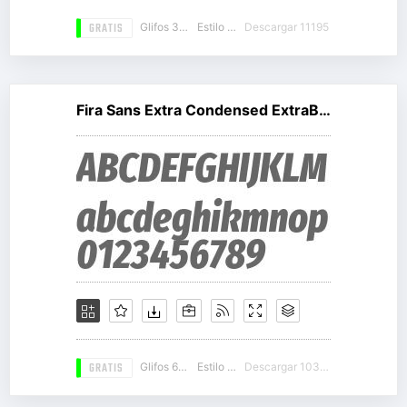
GRATIS
Glifos 336
Estilo 16
Descargar 11195
Fira Sans Extra Condensed ExtraBold Italic
GRATIS
Glifos 673
Estilo 17
Descargar 10362