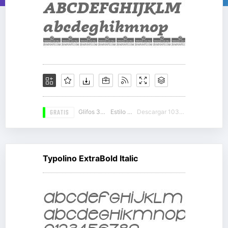
GRATIS
Glifos 333
Estilo 15
Descargar 10383
Typolino ExtraBold Italic