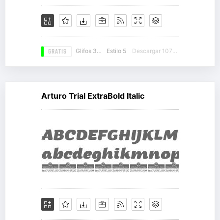
GRATIS
Glifos 358
Estilo 5
Descargar 10785
Arturo Trial ExtraBold Italic