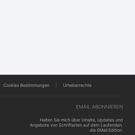
Cookies Bestimmungen
|
Urheberrechte
EMAIL ABONNIEREN
Halten Sie mich über Inhalte, Updates und
Angebote von Schriftarten auf dem Laufenden.
die EMail Edition.