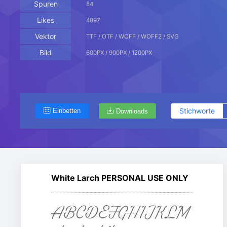
Spuren
84
Likes
4897
Vektor
TTF / OTF / WOFF / WOFF2 / SVG
Bild
600PX / 900PX / 1200PX
Stichworte
Einbetten
Downloads
White Larch PERSONAL USE ONLY