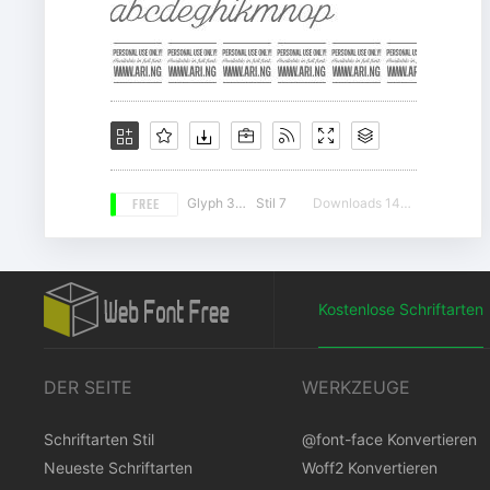
FREE
Glyph 348
Stil 7
Downloads 14881
Kostenlose Schriftarten
DER SEITE
WERKZEUGE
Schriftarten Stil
@font-face Konvertieren
Neueste Schriftarten
Woff2 Konvertieren