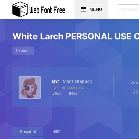
MENÜ
White Larch PERSONAL USE
1 Spuren
BY:
Mans Greback
682
SCHRIFTART
FOLGEN
3160
8496
Aussicht
4694