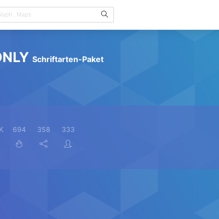
 ONLY
Schriftarten-Paket
K
694
358
333