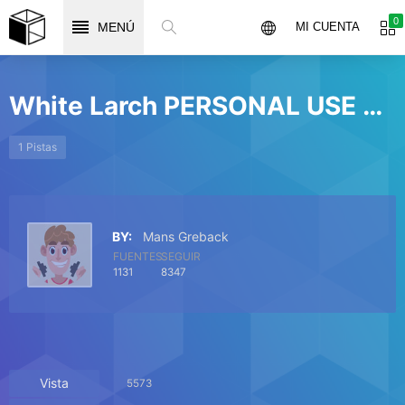
0
MENÚ
MI CUENTA
White Larch PERSONAL USE ONLY
1 Pistas
BY:
Mans Greback
FUENTES
SEGUIR
1131
8347
Vista
5573