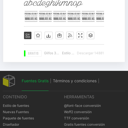
GRATIS
Glifos 348
Estilo 15
Descargar 14881
Fuentes Gratis
|
Términos y condiciones
|
CONTENIDO
HERRAMIENTAS
Política de privacidad
|
Cookies Política
|
Estilo de fuentes
@font-face conversión
Nuevas Fuentes
Woff2 conversión
Paquete de fuentes
TTF conversión
Notificación
Diseñador
Gratis fuentes conversión