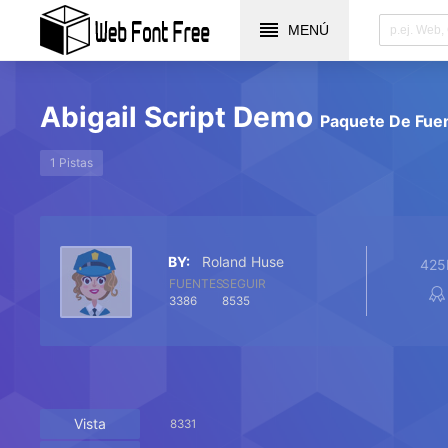
MENÚ
Abigail Script Demo
Paquete De Fue
1 Pistas
BY:
Roland Huse
425
FUENTES
SEGUIR
3386
8535
Vista
8331