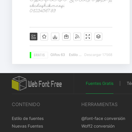
GRATIS
Glifos 63
Estilo 12
Descargar 17568
Fuentes Gratis
|
Té
CONTENIDO
HERRAMIENTAS
Estilo de fuentes
@font-face conversión
Nuevas Fuentes
Woff2 conversión