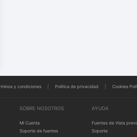
rminos y condiciones
|
Política de privacidad
|
Cookies Polí
SOBRE NOSOTROS
AYUDA
Mi Cuenta
Fuentes de Vista previ
Soporte de fuentes
Soporte