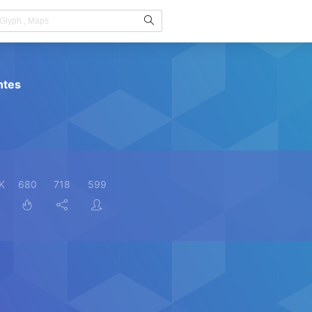
ntes
K
680
718
599