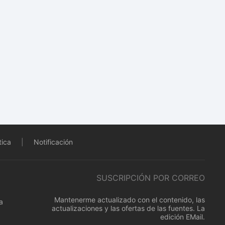
tica
|
Notificación
SUSCRIPCIÓN POR CORREO
Mantenerme actualizado con el contenido, las
a
actualizaciones y las ofertas de las fuentes. La
edición EMail.