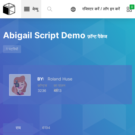
0
मेन्यू
रजिस्टर करें / लॉग इन करें
Abigail Script Demo
फ़ॉन्ट पैकेज
1 पटरियों
BY:
Roland Huse
फ़ॉन्ट्स
का पालन
करें
3236
4813
राय
6194