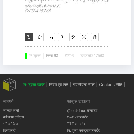
ग्लिफ़ 63
शैली 6
डाउनलोड 17568
नि: शुल्क
नि: शुल्क फ़ॉन्ट
|
नियम एवं शर्तें
|
गोपनीयता नीति
|
Cookies नीति
|
सामग्री
फ़ॉन्ट्स उपकरण
कॉपीराइट सूचना
फ़ॉन्ट्स शैली
@font-face कनवर्टर
नवीनतम फ़ॉन्ट्स
Woff2 कनवर्टर
फ़ॉन्ट पैकेज
TTF कनवर्टर
डिजाइनरों
नि: शुल्क फ़ॉन्ट्स कनवर्टर