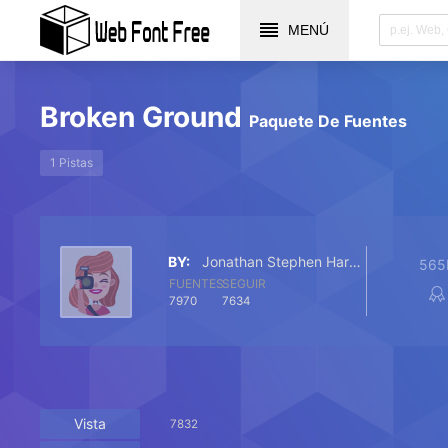
MENÚ
Broken Ground
Paquete De Fuentes
1 Pistas
BY:
Jonathan Stephen Harris
565
FUENTES
SEGUIR
7970
7634
Vista
7832