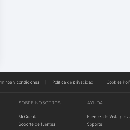
rminos y condiciones
|
Política de privacidad
|
Cookies Polí
SOBRE NOSOTROS
AYUDA
Mi Cuenta
Fuentes de Vista previ
Soporte de fuentes
Soporte