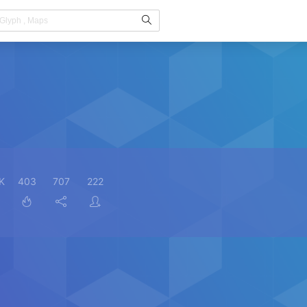
K
403
707
222