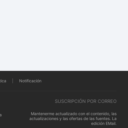
tica
|
Notificación
SUSCRIPCIÓN POR CORREO
Mantenerme actualizado con el contenido, las
a
actualizaciones y las ofertas de las fuentes. La
edición EMail.