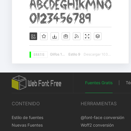
GRATIS
Glifos 108
Estilo 9
Descargar 10387
Fuentes Gratis
|
Té
CONTENIDO
HERRAMIENTAS
Estilo de fuentes
@font-face conversión
Nuevas Fuentes
Woff2 conversión