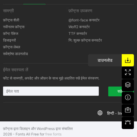
सामग्री
फ़ॉन्ट्स उपकरण
कॉपीराइट सूचना
फ़ॉन्ट्स शैली
@font-face कनवर्टर
नवीनतम फ़ॉन्ट्स
Woff2 कनवर्टर
फ़ॉन्ट पैकेज
TTF कनवर्टर
डिजाइनरों
नि: शुल्क फ़ॉन्ट्स कनवर्टर
फ़ॉन्ट्स लेबल
सर्वश्रेष्ठ डाउनलोड
डाउनलोड
ईमेल सदस्यता लें
फोंट से सामग्री, अपडेट और ऑफ़र के साथ मुझे अद्यतित रखें ईमेल संस्करण.
सहेजें
हिन्दी - India
फ़ॉन्ट्स द्वारा डिज़ाइन और WordPress द्वारा संचालित
2026 - Fonts All Free for
free fonts