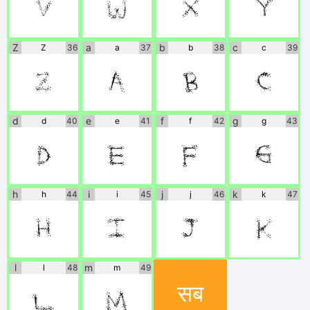
V
W
X
Y
Z
a
b
c
Z
36
a
37
b
38
c
39
Z
a
b
c
d
e
f
g
d
40
e
41
f
42
g
43
d
e
f
g
h
i
j
k
h
44
i
45
j
46
k
47
h
i
j
k
l
m
l
48
m
49
सब
l
m