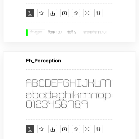
ग्लिफ़ 107
शैली 9
डाउनलोड 11701
नि: शुल्क
Fh_Perception