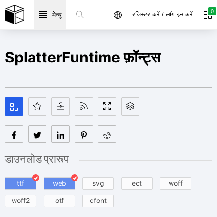
0
मेन्यू
रजिस्टर करें / लॉग इन करें
SplatterFuntime फ़ॉन्ट्स
डाउनलोड प्रारूप
ttf
web
svg
eot
woff
woff2
otf
dfont