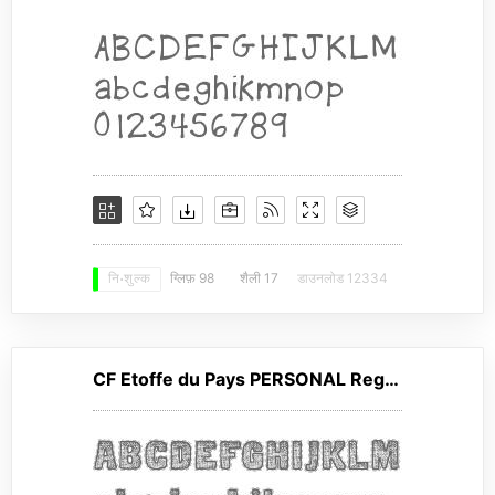
ग्लिफ़ 98
शैली 17
डाउनलोड 12334
नि: शुल्क
CF Etoffe du Pays PERSONAL Regular