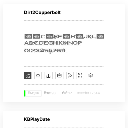
Dirt2Copperbolt
ग्लिफ़ 93
शैली 17
डाउनलोड 12544
नि: शुल्क
KBPlayDate