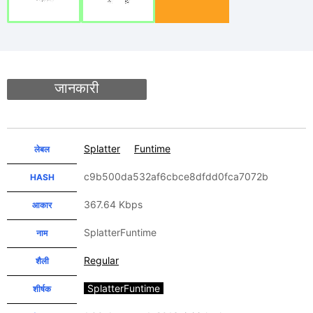
जानकारी
Splatter
Funtime
लेबल
c9b500da532af6cbce8dfdd0fca7072b
HASH
367.64 Kbps
आकार
SplatterFuntime
नाम
Regular
शैली
SplatterFuntime
शीर्षक