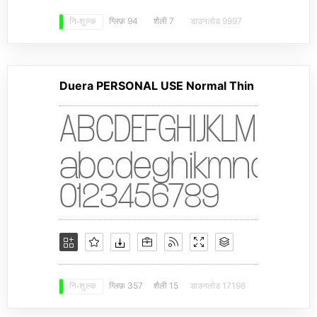
ग्लिफ़ 94
शैली 7
डाउनलोड 9997
नि: शुल्क
Duera PERSONAL USE Normal Thin
ग्लिफ़ 357
शैली 15
डाउनलोड 17198
नि: शुल्क