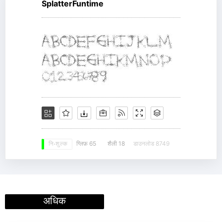
SplatterFuntime
ग्लिफ़ 65
शैली 18
डाउनलोड 8749
नि: शुल्क
अधिक