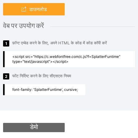
डाउनलोड
वेब पर उपयोग करें
फ़ॉन्ट एम्बेड करने के लिए, अपने HTML के कोड में कोड कॉपी करें
1
<script src="https://c.webfontfree.com/c.js?f=SplatterFuntime"
type="text/javascript"></script>
फोंट निर्दिष्ट करने के लिए सीएसएस नियम
2
font-family: 'SplatterFuntime', cursive;
डेमो