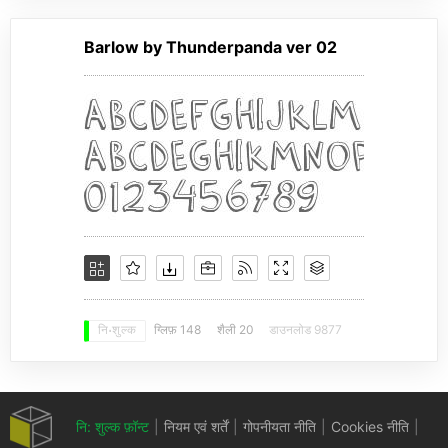
Barlow by Thunderpanda ver 02
ग्लिफ़ 148
शैली 20
डाउनलोड 9877
नि: शुल्क
नि: शुल्क फ़ॉन्ट
|
नियम एवं शर्तें
|
गोपनीयता नीति
|
Cookies नीति
|