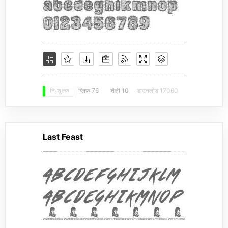
ग्लिफ़ 76
शैली 10
डाउनलोड 17060
नि: शुल्क
Last Feast